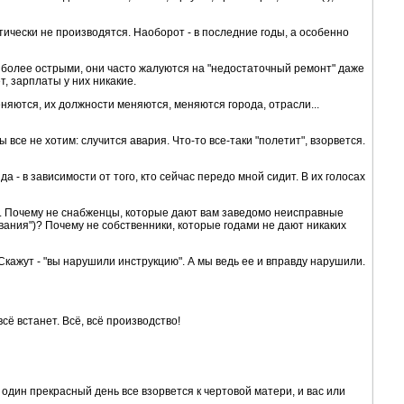
ически не производятся. Наоборот - в последние годы, а особенно
иболее острыми, они часто жалуются на "недостаточный ремонт" даже
т, зарплаты у них никакие.
няются, их должности меняются, меняются города, отрасли...
 мы все не хотим: случится авария. Что-то все-таки "полетит", взорвется.
 - в зависимости от того, кто сейчас передо мной сидит. В их голосах
ть. Почему не снабженцы, которые дают вам заведомо неисправные
вания")? Почему не собственники, которые годами не дают никаких
 Скажут - "вы нарушили инструкцию". А мы ведь ее и вправду нарушили.
всё встанет. Всё, всё производство!
о в один прекрасный день все взорвется к чертовой матери, и вас или