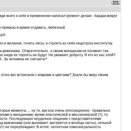
ежде всего к себе в пременении написал (ремонт делаю - бардак вокруг
бы приказы в армии отдавать, любезный.
!!!
сил и желания, точить лясы, и строить из себя недотрогу-институтку.
ким девчонкам.. Отвратительно.. к своим женщинам не посмеют так
ше нигде их терпеть не будут. Не уважают доброту. И кто из нас злой?
.. За человека не считаете?
е этого вас встречали с коврами и цветами? Знали бы меру своим
торые моменты .... ну то, как она очень оппозиционно - правильно
инами и женщинами, кроме классической и миссионерской (?), то
юности. Последующее неудачное общение с представителями
д мужчинами (они выпивают, матерятся и вообще скоты), сильной
нет) не переубеждают. В итоге: латентная гомосексуальность