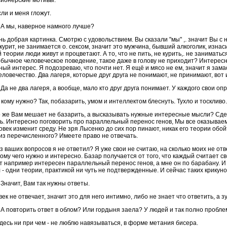
сионерские мотивы.
и и меня гложут.
А мы, наверное намного лучше?
ень добрая картинка. Смотрю с удовольствием. Вы сказали "мы" ,. значит Вы с
 курит, не занимается о. сексом, значит это мужчина, бывший алкоголик, изнас
 теории люди живут и процветают. А то, что не пить, не курить,. не заниматьс
обычное человеческое поведение, такое даже в голову не приходит? Интересно
ный интерес. Я подозреваю, что почти нет. Я ещё и мясо не ем, значит я за
еловечество. Два лагеря, которые друг друга не понимают, не принимают, вот 
Да не два лагеря, а вообще, мало кто друг друга понимает. У каждого свои оп
 кому нужно? Так, побазарить, умом и интеллектом блеснуть. Тухло и тоскливо.
о же Вам мешает не базарить, а высказывать нужные интересные мысли? Сдел
. Интересно поговорить про параллельный перенос генов, Мы все оказываем 
век изменит среду. Не зря Лысенко до сих пор пинают, никак его теории обойт
 из перечисленного? Имеете право не отвечать.
из ваших вопросов я не ответил? Я уже свои не считаю, на сколько моих не от
кому чего нужно и интересно. Базар получается от того, что каждый считает 
т например интересен параллельный перенос генов, а мне он по барабану. И 
- одни теории, практикой ни чуть не подтвержденные. И сейчас таких крикуно
Значит, Вам так нужны ответы.
ек не отвечает, значит это для него интимно, либо не знает что ответить, а 
А повторить ответ в облом? Или гордыня заела? У людей и так полно пробле
десь ни при чем - не люблю навязываться, в форме метания бисера.