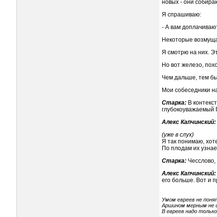
новых - они собира
Я спрашиваю:
- А вам доплачиваю
Некоторые возмущаю
Я смотрю на них. Э
Но вот железо, пох
Чем дальше, тем бы
Мои собеседники н
Старка:
В контекст
глубокоуважаемый Г
Алекс Капчинский:
(уже в слух)
Я так понимаю, хот
По плодам их узнае
Старка:
Чесслово,
Алекс Капчинский:
его больше. Вот и
Умом евреев не поня
Аршином мерным не 
В евреев надо только