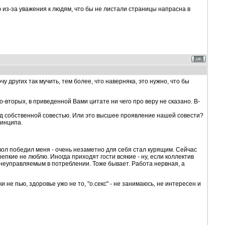
ю из-за уважения к людям, что бы не листали страницы напрасна в
у других так мучить, тем более, что наверняка, это нужно, что бы
Во-вторых, в приведенной Вами цитате ни чего про веру не сказано. В-
ред собственной совестью. Или это высшее проявление нашей совести?
ринципа.
авол победил меня - очень незаметно для себя стал курящим. Сейчас
пкие не люблю. Иногда приходят гости всякие - ну, если коллектив
л неуправляемым в потреблении. Тоже бывает. Работа нервная, а
и не пью, здоровье ужо не то, "о.секс" - не занимаюсь, не интересен и