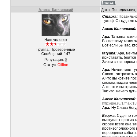
Алекс_Капчинский
Дата: Понедельник, 
Старка:
Правильно 
- ужос). От куда же
Алекс Капчинский:
Ара:
Татьяна, каки
Наш человек
Вы поэтому такая зл
Вот если бы вас, кт
Группа: Проверенные
tatyana:
Aра, мечты
Сообщений:
147
приставать. боятся 
Репутация:
0
Зачем свои пороки 
Статус:
Offline
Ара:
Нечего мне ту
Слово - затрахать о
А что вы хотите по
словам, мадам неоп
А то, то и смотришь
Так что, нечего дут
Алекс Капчинский:
http://jpe.ru/1/max/
Ара:
Ну Слава Богу
Егорка:
Судя по том
выступает против т
скорее всего она 
противоположного п
переоценке собстве