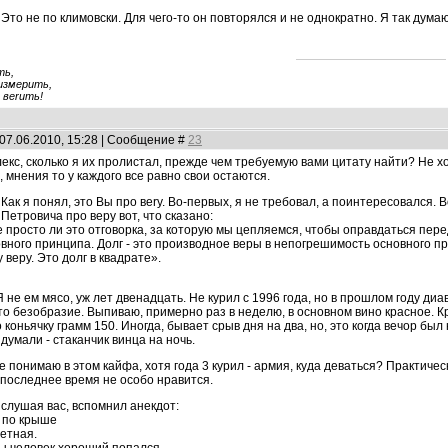
Это не по климовски. Для чего-то он повторялся и не однократно. Я так дума
ть,
измерить,
 веrить!
07.06.2010, 15:28 | Сообщение #
23
екс, сколько я их пролистал, прежде чем требуемую вами цитату найти? Не хоч
 мнения то у каждого все равно свои остаются.
Как я понял, это Вы про веrу. Во-первых, я не требовал, а поинтересовался. 
 Петровича про веру вот, что сказано:
е просто ли это отговорка, за которую мы цепляемся, чтобы оправдаться пе
овного принципа. Долг - это производное веры в непогрешимость основного п
у веру. Это долг в квадрате».
Я не ем мясо, уж лет двенадцать. Не курил с 1996 года, но в прошлом году ди
о безобразие. Выпиваю, примерно раз в неделю, в основном вино красное. Кре
 коньячку грамм 150. Иногда, бывает срыв дня на два, но, это когда вечор бы
думали - стаканчик винца на ночь.
е понимаю в этом кайфа, хотя года 3 курил - армия, куда деваться? Практическ
в последнее время не особо нравится.
слушая вас, вспомнил анекдот:
 по крыше
летная.