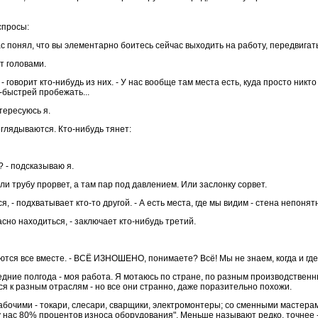
спросы:
вас понял, что вы элементарно боитесь сейчас выходить на работу, передвиг
т головами.
! - говорит кто-нибудь из них. - У нас вообще там места есть, куда просто ник
быстрей пробежать...
тересуюсь я.
глядываются. Кто-нибудь тянет:
? - подсказываю я.
Или трубу прорвет, а там пар под давлением. Или заслонку сорвет.
я, - подхватывает кто-то другой. - А есть места, где мы видим - стена непон
сно находиться, - заключает кто-нибудь третий.
ваются все вместе. - ВСЁ ИЗНОШЕНО, понимаете? Всё! Мы не знаем, когда и где
едние полгода - моя работа. Я мотаюсь по стране, по разным производстве
ся к разным отраслям - но все они странно, даже поразительно похожи.
абочими - токари, слесари, сварщики, электромонтеры; со сменными мастерам
 нас 80% процентов износа оборудования". Меньше называют редко, точнее - по