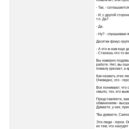
покалечит, или прос
- Так, - соглашаются
- И, с другой сторо
т.п. Да?
- Да.
- Ну? - спрашиваю я
Десятки фокус-груп
- А что ж нам еще д
- Станешь что-то во
Вы наверно подумал
работе. Нет, вы оши
помалу урезает, а 
Как назвать этих лю
Очевидно, это - гер
Все понимают, что 
смыло, тех, кто выж
Представляете, как
обвинениям - высши
Думаете, у них, при
"Вы думаете, Саяно
Эти люди - герои. 
их тем, что находя