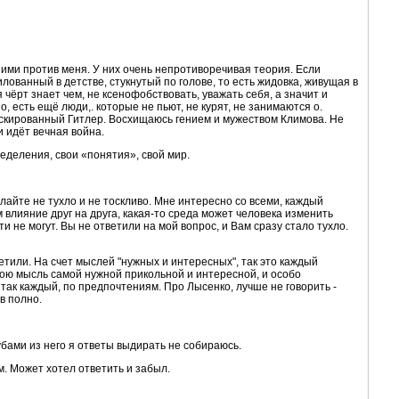
 ними против меня. У них очень непротиворечивая теория. Если
илованный в детстве, стукнутый по голове, то есть жидовка, живущая в
я чёрт знает чем, не ксенофобствовать, уважать себя, а значит и
, есть ещё люди,. которые не пьют, не курят, не занимаются о.
маскированный Гитлер. Восхищаюсь гением и мужеством Климова. Не
и идёт вечная война.
ределения, свои «понятия», свой мир.
айте не тухло и не тоскливо. Мне интересно со всеми, каждый
влияние друг на друга, какая-то среда может человека изменить
и не могут. Вы не ответили на мой вопрос, и Вам сразу стало тухло.
ветили. На счет мыслей "нужных и интересных", так это каждый
свою мысль самой нужной прикольной и интересной, и особо
так каждый, по предпочтениям. Про Лысенко, лучше не говорить -
в полно.
зубами из него я ответы выдирать не собираюсь.
м. Может хотел ответить и забыл.