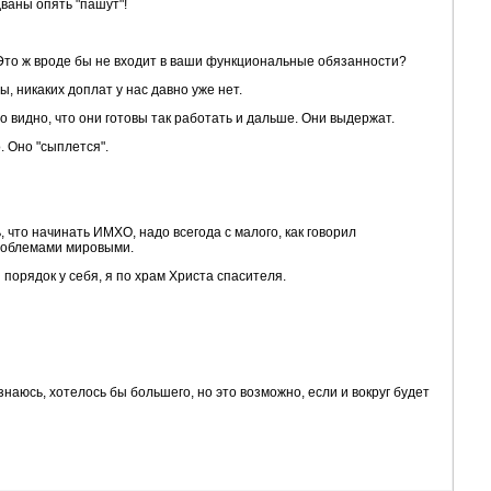
ваны опять "пашут"!
? Это ж вроде бы не входит в ваши функциональные обязанности?
, никаких доплат у нас давно уже нет.
о видно, что они готовы так работать и дальше. Они выдержат.
. Оно "сыплется".
ь, что начинать ИМХО, надо всегода с малого, как говорил
проблемами мировыми.
 порядок у себя, я по храм Христа спасителя.
наюсь, хотелось бы большего, но это возможно, если и вокруг будет