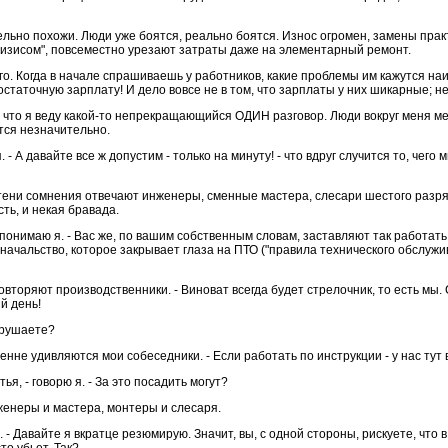
ьно похожи. Люди уже боятся, реально боятся. Износ огромен, замены практ
 кризисом", повсеместно урезают затраты даже на элементарный ремонт.
о. Когда в начале спрашиваешь у работников, какие проблемы им кажутся на
статочную зарплату! И дело вовсе не в том, что зарплаты у них шикарные; не
 что я веду какой-то непрекращающийся ОДИН разговор. Люди вокруг меня ме
ся незначительно.
. - А давайте все ж допустим - только на минуту! - что вдруг случится то, чего
з тени сомнения отвечают инженеры, сменные мастера, слесари шестого разряда
ть, и некая бравада.
е понимаю я. - Вас же, по вашим собственным словам, заставляют так работа
начальство, которое закрывает глаза на ПТО ("правила технического обслужи
повторяют производственники. - Виноват всегда будет стрелочник, то есть мы.
й день!
арушаете?
кренне удивляются мои собеседники. - Если работать по инструкции - у нас тут 
тья, - говорю я. - За это посадить могут?
нженеры и мастера, монтеры и слесаря.
лоб. - Давайте я вкратце резюмирую. Значит, вы, с одной стороны, рискуете, чт