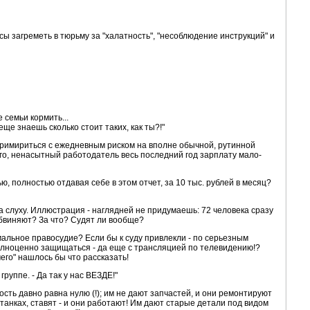
ансы загреметь в тюрьму за "халатность", "несоблюдение инструкций" и
 семьи кормить...
еще знаешь сколько стоит таких, как ты?!"
примириться с ежедневным риском на вполне обычной, рутинной
 того, ненасытный работодатель весь последний год зарплату мало-
ю, полностью отдавая себе в этом отчет, за 10 тыс. рублей в месяц?
а слуху. Иллюстрация - наглядней не придумаешь: 72 человека сразу
 обвиняют? За что? Судят ли вообще?
мальное правосудие? Если бы к суду привлекли - по серьезным
полноценно защищаться - да еще с трансляцией по телевидению!?
чего" нашлось бы что рассказать!
руппе. - Да так у нас ВЕЗДЕ!"
сть давно равна нулю (!); им не дают запчастей, и они ремонтируют
станках, ставят - и они работают! Им дают старые детали под видом