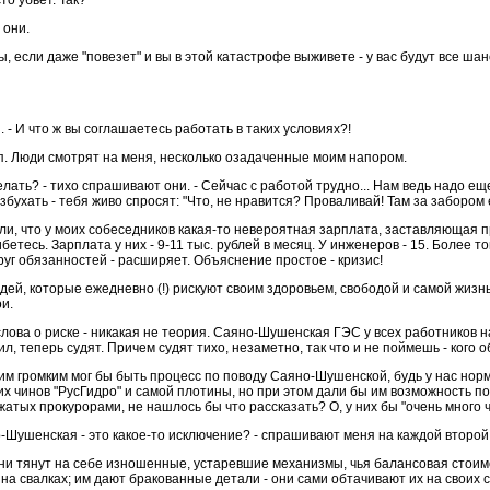
то убьет. Так?
 они.
ны, если даже "повезет" и вы в этой катастрофе выживете - у вас будут все ш
. - И что ж вы соглашаетесь работать в таких условиях?!
п. Люди смотрят на меня, несколько озадаченные моим напором.
елать? - тихо спрашивают они. - Сейчас с работой трудно... Нам ведь надо еще
збухать - тебя живо спросят: "Что, не нравится? Проваливай! Там за забором 
и, что у моих собеседников какая-то невероятная зарплата, заставляющая 
бетесь. Зарплата у них - 9-11 тыс. рублей в месяц. У инженеров - 15. Более
круг обязанностей - расширяет. Объяснение простое - кризис!
дей, которые ежедневно (!) рискуют своим здоровьем, свободой и самой жизнь
ои.
слова о риске - никакая не теория. Саяно-Шушенская ГЭС у всех работников н
ил, теперь судят. Причем судят тихо, незаметно, так что и не поймешь - кого
им громким мог бы быть процесс по поводу Саяно-Шушенской, будь у нас нор
х чинов "РусГидро" и самой плотины, но при этом дали бы им возможность 
жатых прокурорами, не нашлось бы что рассказать? О, у них бы "очень много 
-Шушенская - это какое-то исключение? - спрашивают меня на каждой второй г
Они тянут на себе изношенные, устаревшие механизмы, чья балансовая стоимо
т на свалках; им дают бракованные детали - они сами обтачивают их на своих 