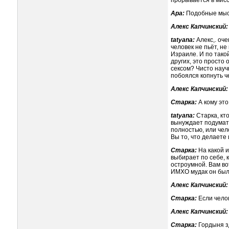
прорывается в мис
Ара:
Подобные мысл
Алекс Капчинский:
tatyana:
Алекс,. оч
человек не пьёт, не
Израиле. И по такой
других, это просто 
сексом? Чисто науч
побоялся копнуть ч
Алекс Капчинский:
Старка:
А кому это
tatyana:
Старка, кт
вынуждает подумать
полностью, или чело
Вы то, что делаете
Старка:
На какой 
выбирает по себе, 
остроумной. Вам во
ИМХО мудак он был 
Алекс Капчинский:
Старка:
Если челов
Алекс Капчинский:
Старка:
Гордыня з