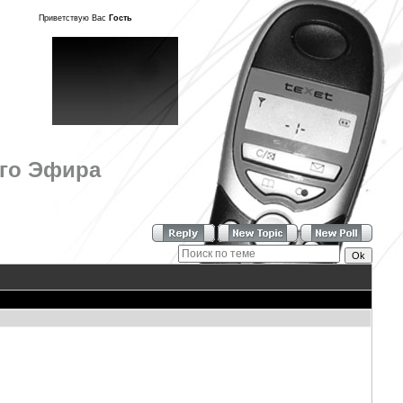
Приветствую Вас
Гость
ого Эфира