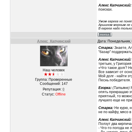
Алекс Капчинский:
поисках.
Умом евреев не поня
Аршином мерным не 
В евреев надо только
Алекс_Капчинский
Дата: Понедельник, 
Старка:
Знаете, Ал
"базар" поддержать,
Алекс Капчинский:
третьих, у Григория
«Что такое долг? Н
Наш человек
Все зависит от осн
Мой долг - найти эт
Группа: Проверенные
Песнь победителя.
Сообщений:
147
Егорка:
(Татьяне)
Репутация:
0
опять прекращаю эт
Статус:
Offline
приятный, то можно
лучшего еще не при
Старка:
Не курю, н
не по кайфу, мясо 
Алекс Капчинский:
Ползут два кирпича
- Что-то погода не 