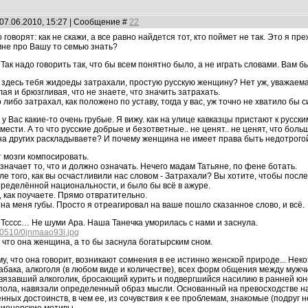
07.06.2010, 15:27 | Сообщение #
22
говорят: как не скажи, а все равно найдется тот, кто поймет не так. Это я пр
 мне про Вашу то семью знать?
Так надо говорить так, что бы всем понятно было, а не играть словами. Вам 
е здесь тебя жидоеды затрахали, простую русскую женщину? Нет уж, уважаемая
ая и брюзгливая, что не знаете, что значить затрахать.
о либо затрахал, как положено по уставу, тогда у вас, уж точно не хватило бы 
 у Вас какие-то очень грубые. Я вижу. как на улице кавказцы пристают к русс
мести. А то что русские добрые и безответные.. не ценят.. не ценят, что боль
на других раскладываете? И почему женщина не имеет права быть недотрогой
т мозги компосировать.
значает то, что и должно означать. Нечего мадам Татьяне, по фене ботать.
сле того, как вы осчастливили нас словом - Затрахали? Вы хотите, чтобы посл
ределённой национальности, и было бы всё в ажуре.
, как поучаете. Прямо отвратительно.
ь на меня губы. Просто я отреагировал на ваше пошло сказанное слово, и всё.
Тсссс… Не шуми Ара. Наша Танечка уморилась с нами и заснула.
180510/0jnmaao93i.jpg
, что она женщина, а то бы заснула богатырским сном.
у, что она говорит, возникают сомнения в ее истинно женской природе... Неко
абака, алкоголя (в любом виде и количестве), всех форм общения между мужч
завязавший алкоголик, бросающий курить и подвергшийся насилию в ранней 
ола, навязали определенный образ мысли. Основанный на превосходстве на
нных достоинств, в чем ее, из сочувствия к ее проблемам, знакомые (подруг 