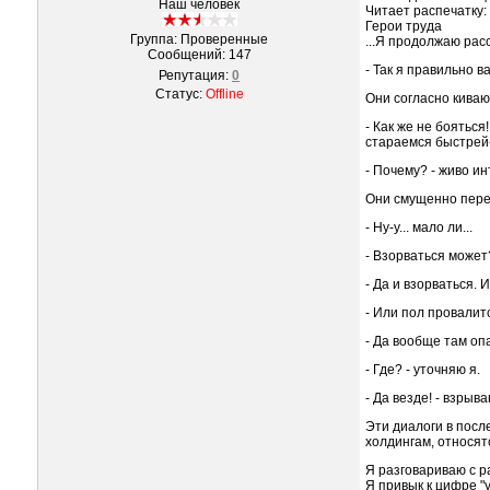
Наш человек
Читает распечатку:
Герои труда
Группа: Проверенные
...Я продолжаю рас
Сообщений:
147
- Так я правильно 
Репутация:
0
Статус:
Offline
Они согласно киваю
- Как же не бояться
стараемся быстрей-
- Почему? - живо ин
Они смущенно пере
- Ну-у... мало ли...
- Взорваться может
- Да и взорваться. 
- Или пол провалитс
- Да вообще там опа
- Где? - уточняю я.
- Да везде! - взры
Эти диалоги в посл
холдингам, относят
Я разговариваю с р
Я привык к цифре "у