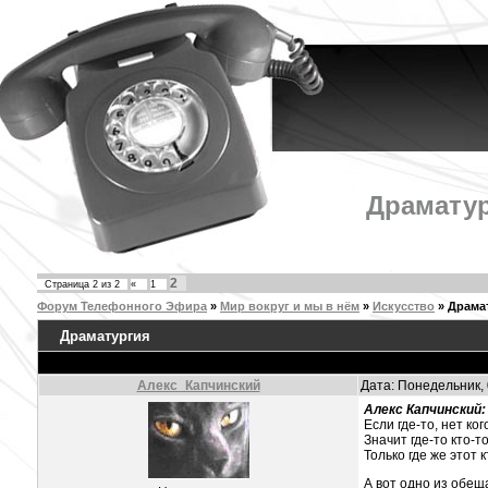
Драматур
2
Страница
2
из
2
«
1
Форум Телефонного Эфира
»
Мир вокруг и мы в нём
»
Искусство
»
Драма
Драматургия
Алекс_Капчинский
Дата: Понедельник, 
Алекс Капчинский:
Если где-то, нет ког
Значит где-то кто-т
Только где же этот 
А вот одно из обеща