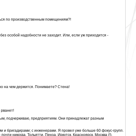
аться по производственным помещениям?!
то без особой надобности не заходит. Или, если уж приходится -
ятно на чем держится. Понимаете? Стена!
 рванет!
нным, подчеркиваю, предприятиям. Они принадлежат разным
и и бригадирами; с инженерами. Я провел уже больше 60 фокус-групп.
чти никогда. Тольятти, Пенза, Иркутск, Красноярск, Москва (!),