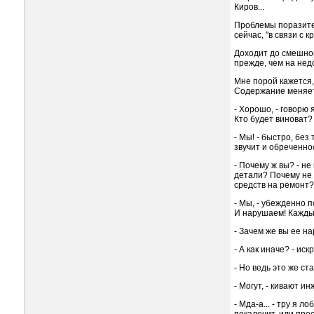
Киров...
Проблемы поразител
сейчас, "в связи с
Доходит до смешног
прежде, чем на недо
Мне порой кажется,
Содержание меняет
- Хорошо, - говорю я
Кто будет виноват?
- Мы! - быстро, бе
звучит и обреченнос
- Почему ж вы? - н
детали? Почему не 
средств на ремонт?
- Мы, - убежденно 
И нарушаем! Кажды
- Зачем же вы ее н
- А как иначе? - ис
- Но ведь это же ста
- Могут, - кивают и
- Мда-а... - тру я 