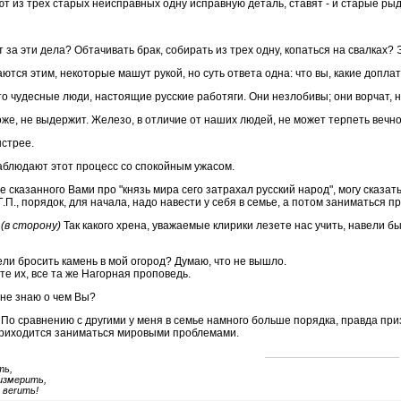
ют из трех старых неисправных одну исправную деталь, ставят - и старые рыд
т за эти дела? Обтачивать брак, собирать из трех одну, копаться на свалках
тся этим, некоторые машут рукой, но суть ответа одна: что вы, какие доплаты
то чудесные люди, настоящие русские работяги. Они незлобивы; они ворчат, н
оже, не выдержит. Железо, в отличие от наших людей, не может терпеть вечно
стрее.
аблюдают этот процесс со спокойным ужасом.
е сказанного Вами про "князь мира сего затрахал русский народ", могу сказат
.П., порядок, для начала, надо навести у себя в семье, а потом заниматься 
(в сторону)
Так какого хрена, уважаемые клирики лезете нас учить, навели бы
ели бросить камень в мой огород? Думаю, что не вышло.
те их, все та же Нагорная проповедь.
 не знаю о чем Вы?
По сравнению с другими у меня в семье намного больше порядка, правда приз
 приходится заниматься мировыми проблемами.
ть,
измерить,
 веrить!