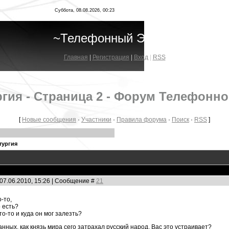
Суббота, 08.08.2026, 00:23
~Телефонный Эфир~
Главная
|
Регистрация
|
Вход
|
RSS
гия - Страница 2 - Форум Телефонн
[
Новые сообщения
·
Участники
·
Правила форума
·
Поиск
·
RSS
]
тургия
07.06.2010, 15:26 | Сообщение #
21
о-то,
о есть?
кто-то и куда он мог залезть?
нных, как князь мира сего затрахал русский народ, Вас это устраивает?