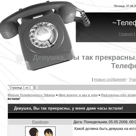
Пятница, 07.08.2
~Теле
Главная
|
Девушка, Вы так прекрасны,
Телеф
[
Новые сообщения
·
Уча
1
Страница
1
из
1
Форум Телефонного Эфира
»
Мир вокруг и мы в нём
»
Разговоры обо всем
встали!
Девушка, Вы так прекрасны, у меня даже часы встали!
Ёрофеич
Дата: Понедельник, 05.05.2008, 00
Какой должна быть девушка на ко