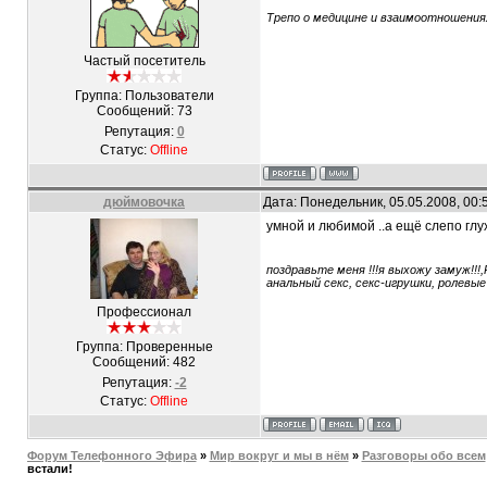
Трепо о медицине и взаимоотношениях т
Частый посетитель
Группа: Пользователи
Сообщений:
73
Репутация:
0
Статус:
Offline
дюймовочка
Дата: Понедельник, 05.05.2008, 00
умной и любимой ..а ещё слепо глу
поздравьте меня !!!я выхожу замуж!!!
анальный секс, секс-игрушки, ролевы
Профессионал
Группа: Проверенные
Сообщений:
482
Репутация:
-2
Статус:
Offline
Форум Телефонного Эфира
»
Мир вокруг и мы в нём
»
Разговоры обо всем
встали!