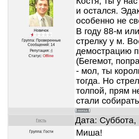
Костя, ты у на
и остался. Эда
особенно не с
В году 88-м ил
Новичок
стрелку у м. В
Группа: Проверенные
Сообщений:
14
демострацию п
Репутация:
4
Статус:
Offline
(Бегемот, попр
- мол, ты коро
тогда. Но стре
толпой, прям н
стали собирать
Дата: Суббота,
Гость
Миша!
Группа: Гости