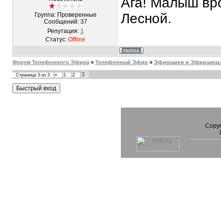
Ага! Малыш вро
Лесной.
Группа: Проверенные
Сообщений:
37
Репутация:
1
Статус:
Offline
Форум Телефонного Эфира
»
Телефонный Эфир
»
Эфирщики и Эфирщицы.
3
Страница
3
из
3
«
1
2
Copyr