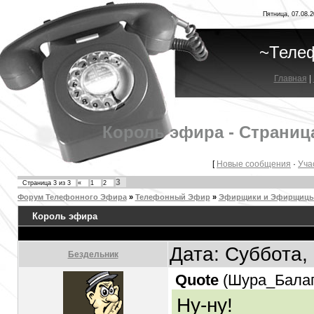
Пятница, 07.08.2
~Теле
Главная
|
Король эфира - Страниц
[
Новые сообщения
·
Уча
3
Страница
3
из
3
«
1
2
Форум Телефонного Эфира
»
Телефонный Эфир
»
Эфирщики и Эфирщицы.
Король эфира
Дата: Суббота,
Бездельник
Quote
(
Шура_Бала
Ну-ну!