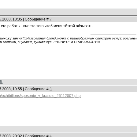
5.2008, 18:35 | Сообщение #
2
 его работы...вместо того чтоб меня тёткой обзывать
 выхожу замуж!!!,Развратная блондиночка с разнообразным спектром услуг: оральный 
ги госпожи, ануслинг, кунилингус. ЗВОНИТЕ И ПРИЕЗЖАЙТЕ!!!
5.2008, 19:55 | Сообщение #
3
/ru/exhibitions/spesenie_v_krasote_26112007.php
5.2008, 20:32 | Сообщение #
4