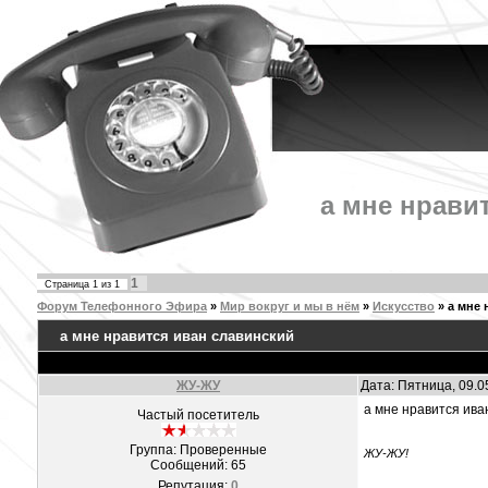
а мне нрави
1
Страница
1
из
1
Форум Телефонного Эфира
»
Мир вокруг и мы в нём
»
Искусство
»
а мне 
а мне нравится иван славинский
ЖУ-ЖУ
Дата: Пятница, 09.0
а мне нравится ива
Частый посетитель
Группа: Проверенные
ЖУ-ЖУ!
Сообщений:
65
Репутация:
0