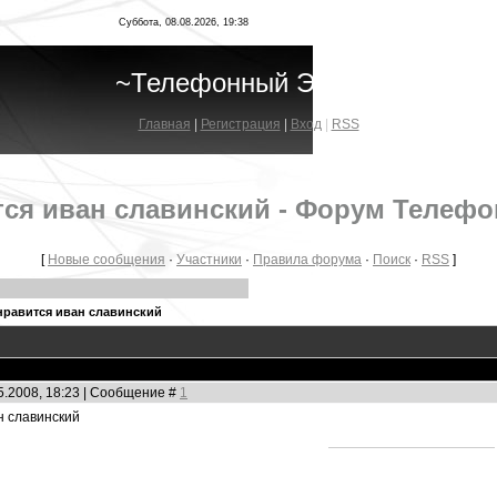
Суббота, 08.08.2026, 19:38
~Телефонный Эфир~
Главная
|
Регистрация
|
Вход
|
RSS
тся иван славинский - Форум Телеф
[
Новые сообщения
·
Участники
·
Правила форума
·
Поиск
·
RSS
]
нравится иван славинский
5.2008, 18:23 | Сообщение #
1
н славинский