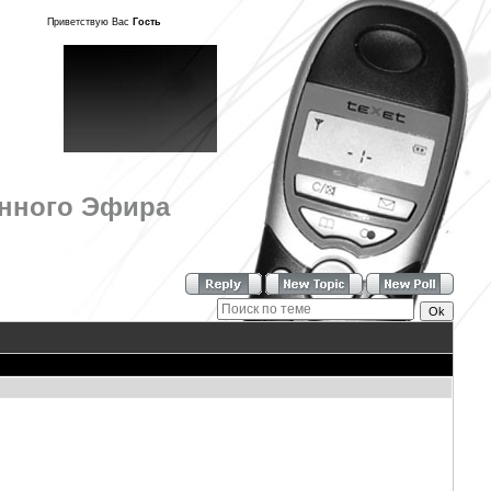
Приветствую Вас
Гость
онного Эфира