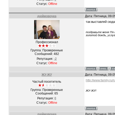
Статус:
Offline
дюймовочка
Дата: Пятница, 09.0
так выставляй сюда
поздравьте меня !!!я
золотой дождь, услу
Профессионал
Группа: Проверенные
Сообщений:
482
Репутация:
-2
Статус:
Offline
ЖУ-ЖУ
Дата: Пятница, 09.0
http://www.family.ru
Частый посетитель
Группа: Проверенные
ЖУ-ЖУ!
Сообщений:
65
Репутация:
0
Статус:
Offline
дюймовочка
Дата: Пятница, 09.0