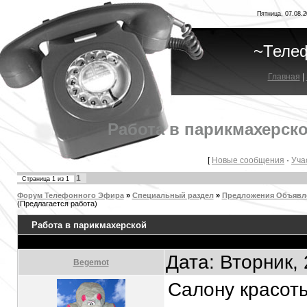
Пятница, 07.08.2
~Теле
Главная
|
Работа в парикмахерск
[
Новые сообщения
·
Уча
1
Страница
1
из
1
Форум Телефонного Эфира
»
Специальный раздел
»
Предложения Объявл
(Предлагается работа)
Работа в парикмахерской
Дата: Вторник,
Begemot
Салону красот