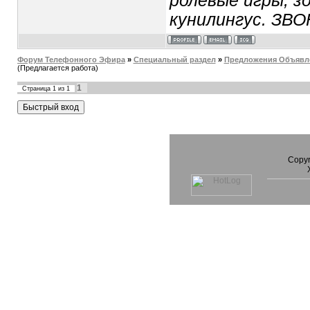
ролевые игры, зо
кунилингус. ЗВ
Форум Телефонного Эфира
»
Специальный раздел
»
Предложения Объявл
(Предлагается работа)
1
Страница
1
из
1
Copyr