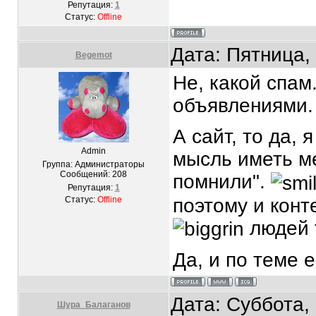
Репутация:
1
Статус:
Offline
Дата: Пятница,
Begemot
Не, какой спам
объявлениями. 
А сайт, то да, 
Admin
мысль иметь ме
Группа: Администраторы
Сообщений:
208
помнили".
Репутация:
1
поэтому и конт
Статус:
Offline
людей т
Да, и по теме 
Дата: Суббота,
Шура_Балаганов