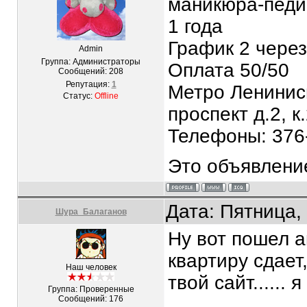
маникюра-педи
1 года
График 2 через
Admin
Группа: Администраторы
Оплата 50/50
Сообщений:
208
Репутация:
1
Метро Лениниск
Статус:
Offline
проспект д.2, к.
Телефоны: 376-
Это объявление
Дата: Пятница,
Шура_Балаганов
Ну вот пошел а
квартиру сдает, 
Наш человек
твой сайт...... 
Группа: Проверенные
Сообщений:
176