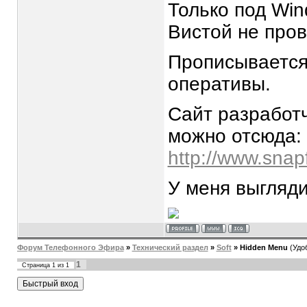
Только под Win
Вистой не пров
Прописывается 
оперативы.
Сайт разработч
можно отсюда:
http://www.snap
У меня выгляди
Форум Телефонного Эфира
»
Технический раздел
»
Soft
»
Hidden Menu
(Удо
1
Страница
1
из
1