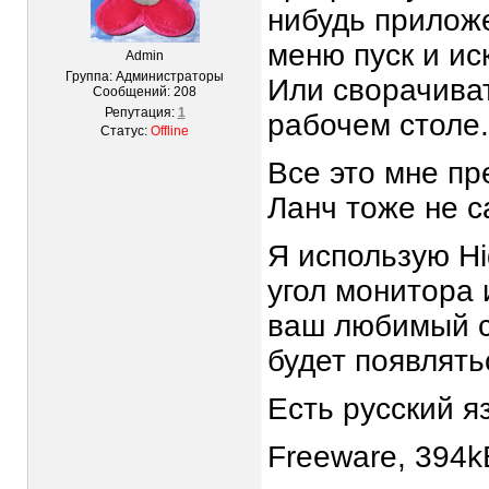
нибудь приложе
меню пуск и ис
Admin
Группа: Администраторы
Или сворачиват
Сообщений:
208
Репутация:
1
рабочем столе.
Статус:
Offline
Все это мне пр
Ланч тоже не 
Я использую H
угол монитора 
ваш любимый с
будет появлять
Есть русский я
Freeware, 394k