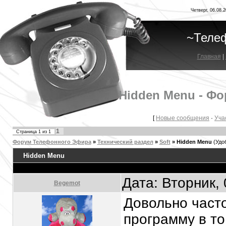
Четверг, 06.08.2
~Теле
Главная
|
Hidden Menu - Ф
[
Новые сообщения
·
Уча
1
Страница
1
из
1
Форум Телефонного Эфира
»
Технический раздел
»
Soft
»
Hidden Menu
(Удо
Hidden Menu
Дата: Вторник,
Begemot
Довольно часто
программу в то