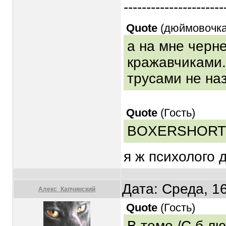
----------------------
Quote
(
дюймовочк
а на мне черн
кражавчиками..
трусами не на
Quote
(
Гость
)
BOXERSHORT
я ж психолого
Дата: Среда, 1
Алекс_Капчинский
Quote
(
Гость
)
В теме /С б лю