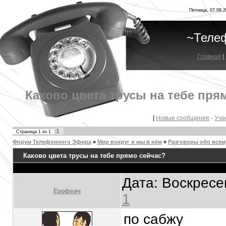
Пятница, 07.08.2
~Теле
Главная
|
Каково цвета трусы на тебе пр
[
Новые сообщения
·
Уча
1
Страница
1
из
1
Форум Телефонного Эфира
»
Мир вокруг и мы в нём
»
Разговоры обо всем
Каково цвета трусы на тебе прямо сейчас?
Дата: Воскресе
Ёрофеич
1
по сабжу