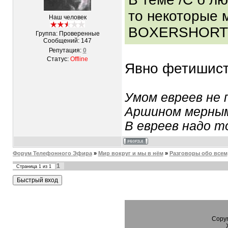
то некоторые м
Наш человек
BOXERSHORT
Группа: Проверенные
Сообщений:
147
Репутация:
0
Статус:
Offline
Явно фетишист
Умом евреев не 
Аршином мерным
В евреев надо т
Форум Телефонного Эфира
»
Мир вокруг и мы в нём
»
Разговоры обо всем
1
Страница
1
из
1
Copyr