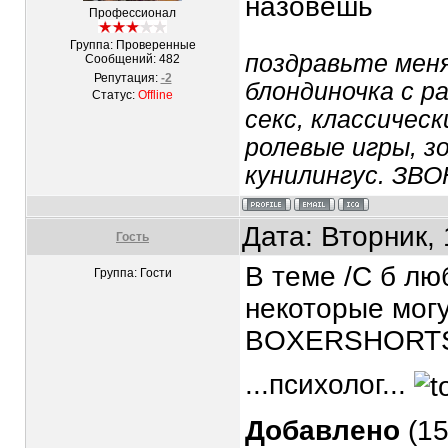
назовёшь
Профессионал
Группа: Проверенные
поздравьте меня 
Сообщений:
482
Репутация:
-2
блондиночка с р
Статус:
Offline
секс, классическ
ролевые игры, зо
кунилингус. ЗВ
Дата: Вторник,
Гость
В теме /С б лю
Группа: Гости
некоторые могу
BOXERSHORT
...психолог...
Добавлено
(15