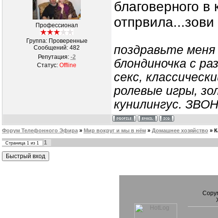
благоверного в 
отпрвила...зови
Профессионал
Группа: Проверенные
поздравьте меня 
Сообщений:
482
Репутация:
-2
блондиночка с ра
Статус:
Offline
секс, классически
ролевые игры, зо
кунилингус. ЗВО
Форум Телефонного Эфира
»
Мир вокруг и мы в нём
»
Домашнее хозяйство
»
К
1
Страница
1
из
1
Copyr