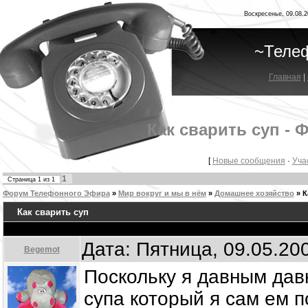
Воскресенье, 09.08.2
~Теле
Главная
|
Как сварить суп -
[
Новые сообщения
·
Уча
1
Страница
1
из
1
Форум Телефонного Эфира
»
Мир вокруг и мы в нём
»
Домашнее хозяйство
»
К
Как сварить суп
Дата: Пятница, 09.05.20
Begemot
Поскольку я давным давн
супа который я сам ем 