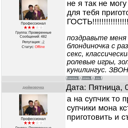
не я так не мог
для тебя пригот
ГОСТЬ!!!!!!!!!!!!!!!!
Профессионал
Группа: Проверенные
поздравьте меня 
Сообщений:
482
Репутация:
-2
блондиночка с ра
Статус:
Offline
секс, классически
ролевые игры, зо
кунилингус. ЗВО
Дата: Пятница, 
дюймовочка
а на супчик то
супчики мона кс
приготовить и с
Профессионал