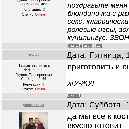
Группа: Проверенные
поздравьте меня 
Сообщений:
482
Репутация:
-2
блондиночка с ра
Статус:
Offline
секс, классически
ролевые игры, зо
кунилингус. ЗВО
Дата: Пятница, 
ЖУ-ЖУ
приготовить и с
Частый посетитель
Группа: Проверенные
Сообщений:
65
ЖУ-ЖУ!
Репутация:
0
Статус:
Offline
Дата: Суббота, 
дюймовочка
да мы все к кост
вкусно готовит