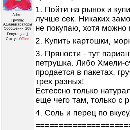
1. Пойти на рынок и куп
Admin
лучше сек. Никаких замо
Группа:
Администраторы
не покупаю, хотя можно 
Сообщений:
208
Репутация:
1
2. Купить картошки, мор
Статус:
Offline
3. Пряности - тут вариа
петрушка. Либо Хмели-су
продается в пакетах, гр
трех разных!
Естессно только натурал
еще чего там, только с 
4. Соль и перец по вкусу
====================