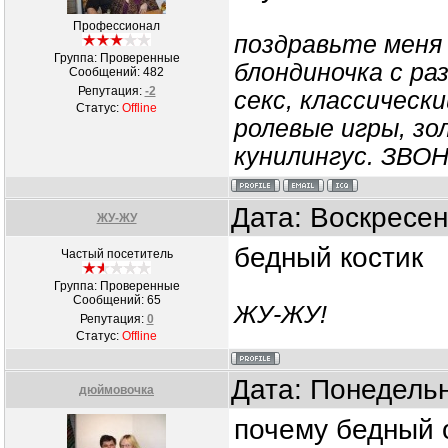
Профессионал
поздравьте меня 
Группа: Проверенные
блондиночка с ра
Сообщений:
482
Репутация:
-2
секс, классически
Статус:
Offline
ролевые игры, зо
кунилингус. ЗВО
Дата: Воскресен
ЖУ-ЖУ
бедный костик
Частый посетитель
Группа: Проверенные
Сообщений:
65
ЖУ-ЖУ!
Репутация:
0
Статус:
Offline
Дата: Понедельн
дюймовочка
почему бедный о