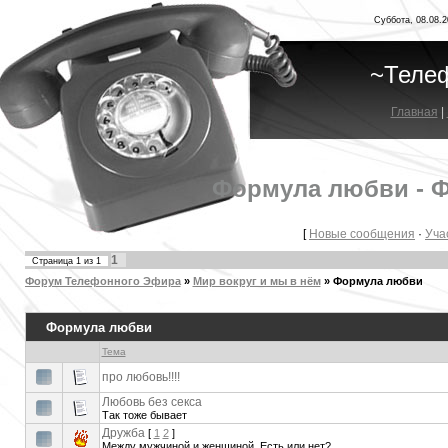
Суббота, 08.08.2
~Теле
Главная
|
Формула любви - 
[
Новые сообщения
·
Уча
1
Страница
1
из
1
Форум Телефонного Эфира
»
Мир вокруг и мы в нём
»
Формула любви
Формула любви
Тема
про любовь!!!!
Любовь без секса
Так тоже бывает
Дружба
[
1
2
]
Между мужчиной и женщиной. Есть или нет?