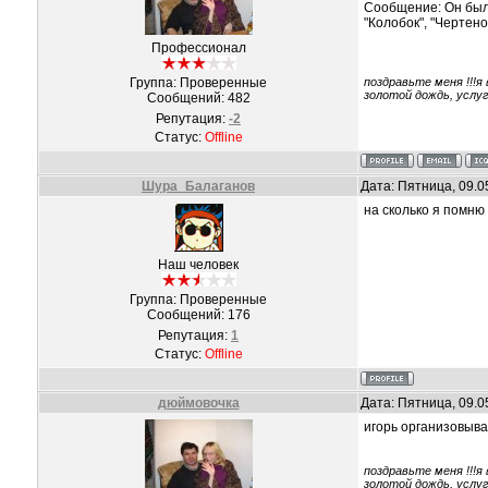
Сообщение: Он был 
"Колобок", "Чертено
Профессионал
Группа: Проверенные
поздравьте меня !!!я
золотой дождь, услу
Сообщений:
482
Репутация:
-2
Статус:
Offline
Шура_Балаганов
Дата: Пятница, 09.0
на сколько я помню в
Наш человек
Группа: Проверенные
Сообщений:
176
Репутация:
1
Статус:
Offline
дюймовочка
Дата: Пятница, 09.0
игорь организовыва
поздравьте меня !!!я
золотой дождь, услу