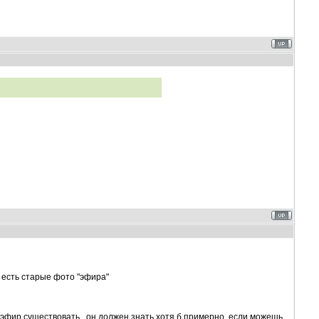
о есть старые фото "эфира"
л эфир существовать...он должен знать хотя б примерно..если можешь