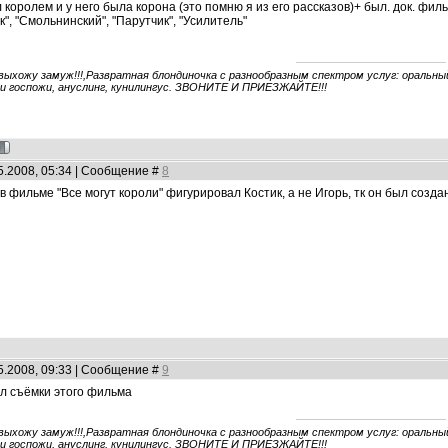
королем и у него была корона (это помню я из его рассказов)+ был. док. филь
к", "Смольнинский", "Парутчик", "Усилитель"
 выхожу замуж!!!,Развратная блондиночка с разнообразным спектром услуг: оральный 
ги госпожи, ануслинг, кунилингус. ЗВОНИТЕ И ПРИЕЗЖАЙТЕ!!!
5.2008, 05:34 | Сообщение #
8
 фильме "Все могут короли" фигурировал Костик, а не Игорь, тк он был создан гд
5.2008, 09:33 | Сообщение #
9
л съёмки этого фильма
 выхожу замуж!!!,Развратная блондиночка с разнообразным спектром услуг: оральный 
ги госпожи, ануслинг, кунилингус. ЗВОНИТЕ И ПРИЕЗЖАЙТЕ!!!