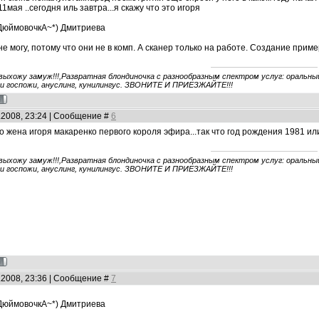
1мая ..сегодня иль завтра...я скажу что это игоря
~ДюймовочкА~*) Дмитриева
е могу, потому что они не в комп. А сканер только на работе. Создание приме
 выхожу замуж!!!,Развратная блондиночка с разнообразным спектром услуг: оральный 
ги госпожи, ануслинг, кунилингус. ЗВОНИТЕ И ПРИЕЗЖАЙТЕ!!!
5.2008, 23:24 | Сообщение #
6
о жена игоря макаренко первого короля эфира...так что год рождения 1981 ил
 выхожу замуж!!!,Развратная блондиночка с разнообразным спектром услуг: оральный 
ги госпожи, ануслинг, кунилингус. ЗВОНИТЕ И ПРИЕЗЖАЙТЕ!!!
5.2008, 23:36 | Сообщение #
7
~ДюймовочкА~*) Дмитриева