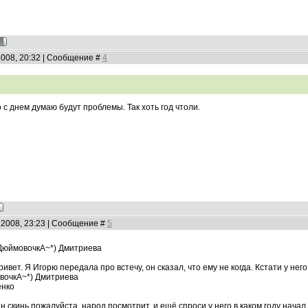
2008, 20:32 | Сообщение #
4
то с днем думаю будут проблемы. Так хоть год чтоли.
5.2008, 23:23 | Сообщение #
5
~ДюймовочкА~*) Дмитриева
вет. Я Игорю передала про встечу, он сказал, что ему не когда. Кстати у нег
вочкА~*) Дмитриева
енко
н скинь пожалуйста..народ посмотрит..и ещё спроси у него в каком году нача