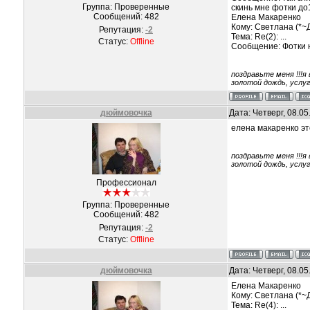
Группа: Проверенные
скинь мне фотки до1
Сообщений:
482
Елена Макаренко
Кому: Светлана (*
Репутация:
-2
Тема: Re(2): ...
Статус:
Offline
Сообщение: Фотки н
поздравьте меня !!!я
золотой дождь, услу
дюймовочка
Дата: Четверг, 08.0
елена макаренко эт
поздравьте меня !!!я
золотой дождь, услу
Профессионал
Группа: Проверенные
Сообщений:
482
Репутация:
-2
Статус:
Offline
дюймовочка
Дата: Четверг, 08.0
Елена Макаренко
Кому: Светлана (*
Тема: Re(4): ...