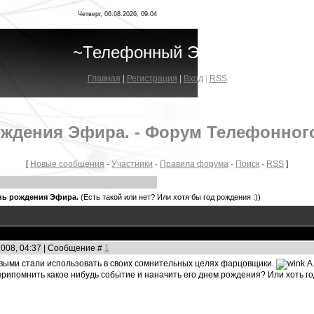
Четверг, 06.08.2026, 09:04
~Телефонный Эфир~
Главная
|
Регистрация
|
Вход
|
RSS
ождения Эфира. - Форум Телефонног
[
Новые сообщения
·
Участники
·
Правила форума
·
Поиск
·
RSS
]
нь рождения Эфира.
(Есть такой или нет? Или хотя бы год рождения :))
2008, 04:37 | Сообщение #
1
выми стали использовать в своих сомнительных целях фарцовщики.
А 
рипомнить какое нибудь событие и наначить его днем рождения? Или хоть г