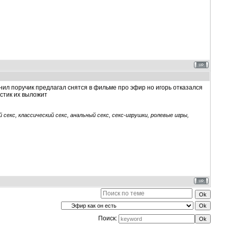
онил поручик предлагал снятся в фильме про эфир но игорь отказался
остик их выложит
секс, классический секс, анальный секс, секс-игрушки, ролевые игры,
Поиск: