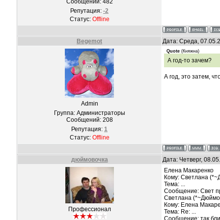
Сообщений:
482
Репутация:
-2
Статус:
Offline
Begemot
Дата: Среда, 07.05.
Quote
(
Княжна
)
А год-то зачем?
А год, это затем, ч
Admin
Группа: Администраторы
Сообщений:
208
Репутация:
1
Статус:
Offline
дюймовочка
Дата: Четверг, 08.0
Елена Макаренко
Кому: Светлана (*
Тема: ...
Сообщение: Свет при
Светлана (*~Дюймо
Кому: Елена Макар
Профессионал
Тема: Re: ...
Сообщение: так бли