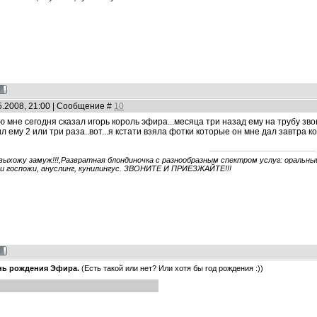
5.2008, 21:00 | Сообщение #
10
ю мне сегодня сказал игорь король эфира...месяца три назад ему на трубу зв
 ему 2 или три раза..вот...я кстати взяла фотки которые он мне дал завтра к
 выхожу замуж!!!,Развратная блондиночка с разнообразным спектром услуг: оральный 
ги госпожи, ануслинг, кунилингус. ЗВОНИТЕ И ПРИЕЗЖАЙТЕ!!!
нь рождения Эфира.
(Есть такой или нет? Или хотя бы год рождения :))