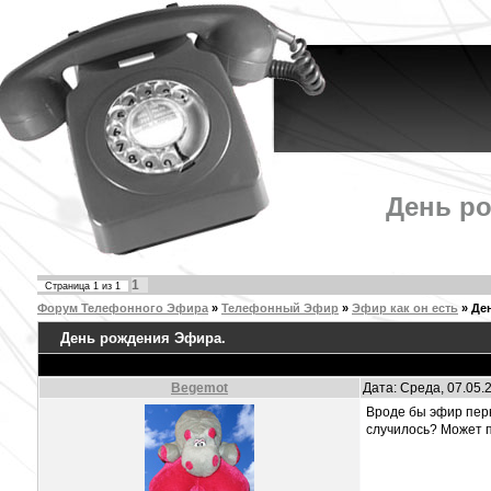
День р
1
Страница
1
из
1
Форум Телефонного Эфира
»
Телефонный Эфир
»
Эфир как он есть
»
Де
День рождения Эфира.
Begemot
Дата: Среда, 07.05.
Вроде бы эфир пер
случилось? Может п