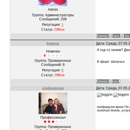
Admin
Группа: Администраторы
Сообщений:
208
Репутация:
1
Статус:
Offline
Княжна
Дата: Среда, 07.05.
А год-то зачем? Де
Новичок
Группа: Проверенные
В эфире -Шалунья.
Сообщений:
8
Репутация:
0
Статус:
Offline
дюймовочка
Дата: Среда, 07.05.
поздравьте меня !!!я
золотой дождь, услу
Профессионал
Группа: Проверенные