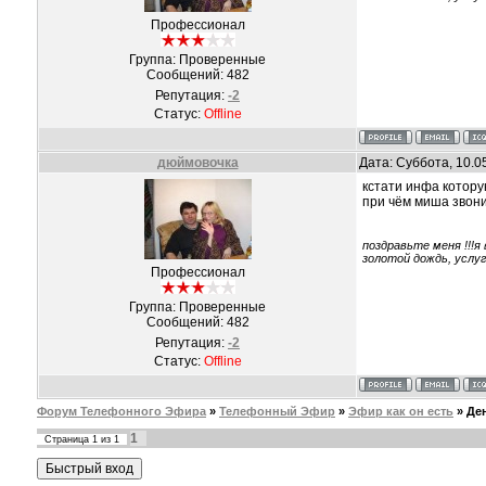
Профессионал
Группа: Проверенные
Сообщений:
482
Репутация:
-2
Статус:
Offline
дюймовочка
Дата: Суббота, 10.0
кстати инфа котору
при чём миша звонил
поздравьте меня !!!я
золотой дождь, услу
Профессионал
Группа: Проверенные
Сообщений:
482
Репутация:
-2
Статус:
Offline
Форум Телефонного Эфира
»
Телефонный Эфир
»
Эфир как он есть
»
Де
1
Страница
1
из
1