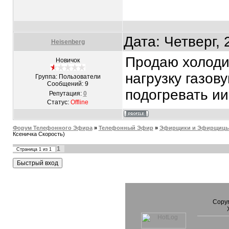
Дата: Четверг,
Heisenberg
Продаю холодил
Новичок
нагрузку газов
Группа: Пользователи
Сообщений:
9
подогревать ии
Репутация:
0
Статус:
Offline
Форум Телефонного Эфира
»
Телефонный Эфир
»
Эфирщики и Эфирщицы.
Ксеничка Скорость)
1
Страница
1
из
1
Copyr