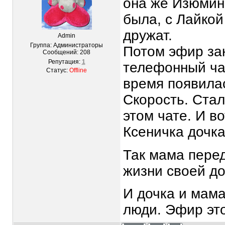
она же Изюмин
была, с Лайкой
дружат.
Admin
Группа: Администраторы
Потом эфир зак
Сообщений:
208
Репутация:
1
телефонный ча
Статус:
Offline
время появилас
Скорость. Стал
этом чате. И во
Ксеничка дочк
Так мама пере
жизни своей д
И дочка и мам
люди. Эфир эт