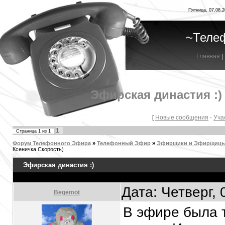
Пятница, 07.08.2
~Теле
Главная
|
Эфирская династия :
[
Новые сообщения
·
Уча
1
Страница
1
из
1
Форум Телефонного Эфира
»
Телефонный Эфир
»
Эфирщики и Эфирщицы.
Ксеничка Скорость)
Эфирская династия :)
Дата: Четверг,
Begemot
В эфире была т