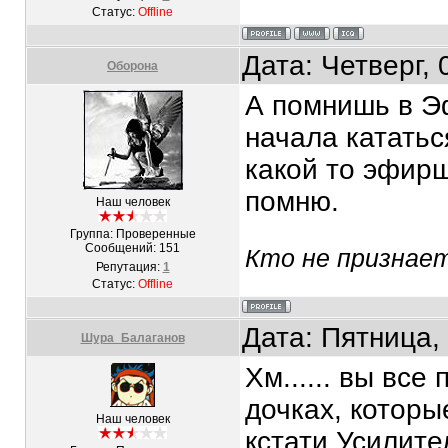
Статус:
Offline
Дата: Четверг,
Оборона
А помнишь в Э
начала кататьс
какой то эфирщ
помню.
Наш человек
Группа: Проверенные
Сообщений:
151
Кто не признает
Репутация:
1
Статус:
Offline
Дата: Пятница,
Шура_Балаганов
Хм...... вы вс
дочках, котор
Наш человек
кстати Усилите