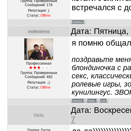
Группа: Проверенные
Сообщений:
176
встречался с д
Репутация:
1
Статус:
Offline
Дата: Пятница,
дюймовочка
я помню общала
поздравьте меня 
Профессионал
блондиночка с р
Группа: Проверенные
секс, классическ
Сообщений:
482
ролевые игры, зо
Репутация:
-2
Статус:
Offline
кунилингус. ЗВ
Дата: Воскресе
Гость
7
Группа: Гости