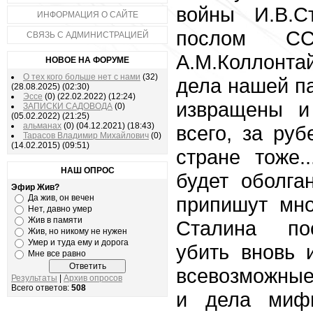
войны И.В.С
ИНФОРМАЦИЯ О САЙТЕ
послом С
СВЯЗЬ С АДМИНИСТРАЦИЕЙ
A.M.Коллонта
НОВОЕ НА ФОРУМЕ
О тех кого больше нет с нами
(32)
дела нашей па
(28.08.2025)
(02:30)
Эссе
(0)
(22.02.2022)
(12:24)
извращены и
ЗАПИСКИ САДОВОДА
(0)
(05.02.2022)
(21:25)
альманах
(0)
(04.12.2021)
(18:43)
всего, за ру
Тарасов Владимир Михайлович
(0)
(14.02.2015)
(09:51)
стране тоже
НАШ ОПРОС
будет оболга
Эфир Жив?
Да жив, он вечен
припишут мно
Нет, давно умер
Жив в памяти
Сталина по
Жив, но никому не нужен
Умер и туда ему и дорога
убить вновь 
Мне все равно
всевозможные
Результаты
|
Архив опросов
Всего ответов:
508
и дела миф