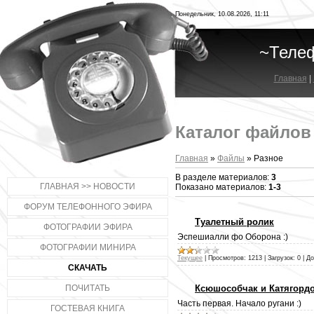
Понедельник, 10.08.2026, 11:11
~Теле
Главная
|
Каталог файлов
Главная
»
Файлы
» Разное
В разделе материалов:
3
ГЛАВНАЯ >> НОВОСТИ
Показано материалов:
1-3
ФОРУМ ТЕЛЕФОННОГО ЭФИРА
Туалетный ролик
ФОТОГРАФИИ ЭФИРА
Эспешиалли фо Оборона :)
ФОТОГРАФИИ МИНИРА
Текущее
|
Просмотров:
1213
|
Загрузок:
0
|
До
СКАЧАТЬ
ПОЧИТАТЬ
Ксюшособчак и Катягордо
Часть первая. Начало ругани :)
ГОСТЕВАЯ КНИГА