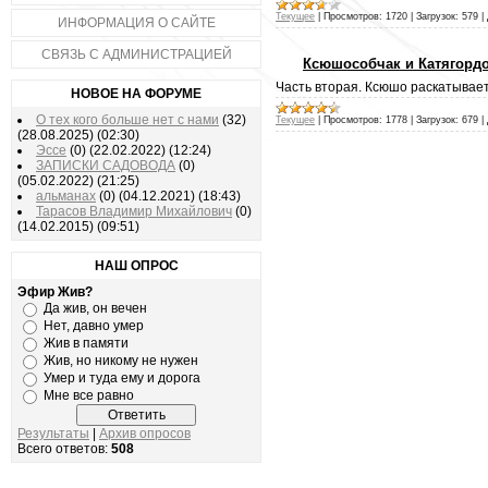
Текущее
|
Просмотров:
1720
|
Загрузок:
579
|
ИНФОРМАЦИЯ О САЙТЕ
СВЯЗЬ С АДМИНИСТРАЦИЕЙ
Ксюшособчак и Катягордо
Часть вторая. Ксюшо раскатывает 
НОВОЕ НА ФОРУМЕ
О тех кого больше нет с нами
(32)
Текущее
|
Просмотров:
1778
|
Загрузок:
679
|
(28.08.2025)
(02:30)
Эссе
(0)
(22.02.2022)
(12:24)
ЗАПИСКИ САДОВОДА
(0)
(05.02.2022)
(21:25)
альманах
(0)
(04.12.2021)
(18:43)
Тарасов Владимир Михайлович
(0)
(14.02.2015)
(09:51)
НАШ ОПРОС
Эфир Жив?
Да жив, он вечен
Нет, давно умер
Жив в памяти
Жив, но никому не нужен
Умер и туда ему и дорога
Мне все равно
Результаты
|
Архив опросов
Всего ответов:
508