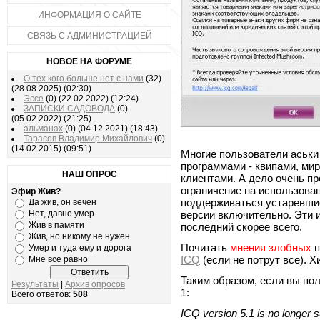
ИНФОРМАЦИЯ О САЙТЕ
СВЯЗЬ С АДМИНИСТРАЦИЕЙ
НОВОЕ НА ФОРУМЕ
О тех кого больше нет с нами
(32)
(28.08.2025)
(02:30)
Эссе
(0)
(22.02.2022)
(12:24)
ЗАПИСКИ САДОВОДА
(0)
(05.02.2022)
(21:25)
альманах
(0)
(04.12.2021)
(18:43)
Тарасов Владимир Михайлович
(0)
(14.02.2015)
(09:51)
Многие пользователи аськи 
программами - квипами, м
НАШ ОПРОС
клиентами. А дело очень пр
ограничение на использован
Эфир Жив?
поддерживаться устаревшие
Да жив, он вечен
Нет, давно умер
версии включительно. Эти и
Жив в памяти
последний скорее всего.
Жив, но никому не нужен
Почитать
мнения злобных
п
Умер и туда ему и дорога
ICQ
(если не потрут все). Хи
Мне все равно
Таким образом, если вы по
Результаты
|
Архив опросов
1:
Всего ответов:
508
ICQ version 5.1 is no longer 