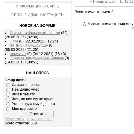
« Предыдущая
|
10
11
12
ИНФОРМАЦИЯ О САЙТЕ
Всего комментариев:
0
СВЯЗЬ С АДМИНИСТРАЦИЕЙ
Добавлять комментарии могу
НОВОЕ НА ФОРУМЕ
[
Р
О тех кого больше нет с нами
(32)
(28.08.2025)
(02:30)
Эссе
(0)
(22.02.2022)
(12:24)
ЗАПИСКИ САДОВОДА
(0)
(05.02.2022)
(21:25)
альманах
(0)
(04.12.2021)
(18:43)
Тарасов Владимир Михайлович
(0)
(14.02.2015)
(09:51)
НАШ ОПРОС
Эфир Жив?
Да жив, он вечен
Нет, давно умер
Жив в памяти
Жив, но никому не нужен
Умер и туда ему и дорога
Мне все равно
Результаты
|
Архив опросов
Всего ответов:
508