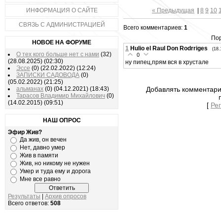
ИНФОРМАЦИЯ О САЙТЕ
« Предыдущая
|
8
9
10
СВЯЗЬ С АДМИНИСТРАЦИЕЙ
Всего комментариев:
1
Пор
НОВОЕ НА ФОРУМЕ
1
Hulio el Raul Don Rodrriges
(18.
О тех кого больше нет с нами
(32)
0
(28.08.2025)
(02:30)
ну пипец,прям вся в хрустале
Эссе
(0)
(22.02.2022)
(12:24)
ЗАПИСКИ САДОВОДА
(0)
(05.02.2022)
(21:25)
альманах
(0)
(04.12.2021)
(18:43)
Добавлять комментари
Тарасов Владимир Михайлович
(0)
(14.02.2015)
(09:51)
[
Ре
НАШ ОПРОС
Эфир Жив?
Да жив, он вечен
Нет, давно умер
Жив в памяти
Жив, но никому не нужен
Умер и туда ему и дорога
Мне все равно
Результаты
|
Архив опросов
Всего ответов:
508