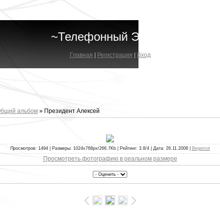
~Телефонный Эфир~
Главная
|
Регистрация
|
Вход
бщий альбом
» Президент Алексей
Просмотров: 1494 | Размеры: 1024x768px/266.7Kb | Рейтинг: 3.8/4 | Дата: 26.11.2008 |
Begemot
Просмотреть фотографию в реальном размере