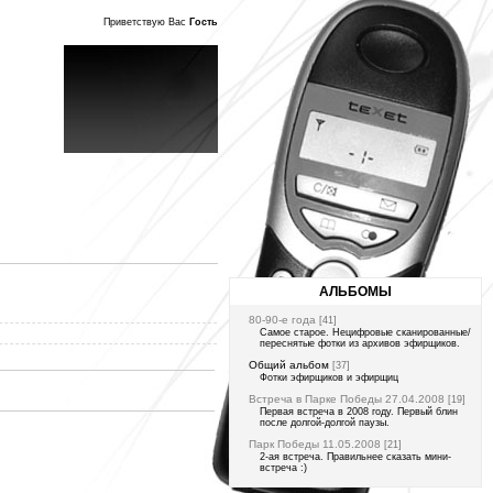
Приветствую Вас
Гость
АЛЬБОМЫ
80-90-е года
[41]
Самое старое. Нецифровые сканированные/
переснятые фотки из архивов эфирщиков.
Общий альбом
[37]
Фотки эфирщиков и эфирщиц
Встреча в Парке Победы 27.04.2008
[19]
Первая встреча в 2008 году. Первый блин
после долгой-долгой паузы.
Парк Победы 11.05.2008
[21]
2-ая встреча. Правильнее сказать мини-
встреча :)