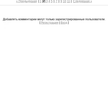
« Предыдущая
|
1
[
2
]
3
4
5
6
7
8
9
10
11
|
Следующая »
Добавлять комментарии могут только зарегистрированные пользователи.
[
Регистрация
|
Вход
]