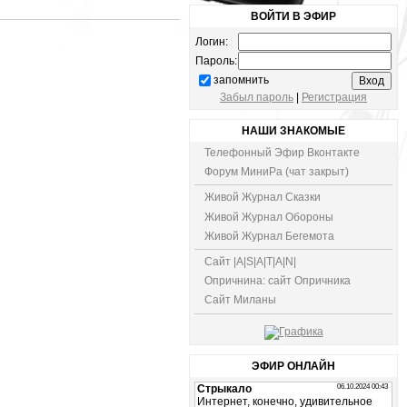
ВОЙТИ В ЭФИР
Логин:
Пароль:
запомнить
Забыл пароль
|
Регистрация
НАШИ ЗНАКОМЫЕ
Телефонный Эфир Вконтакте
Форум МиниРа (чат закрыт)
Живой Журнал Сказки
Живой Журнал Обороны
Живой Журнал Бегемота
Сайт |A|S|A|T|A|N|
Опричнина: сайт Опричника
Сайт Миланы
ЭФИР ОНЛАЙН