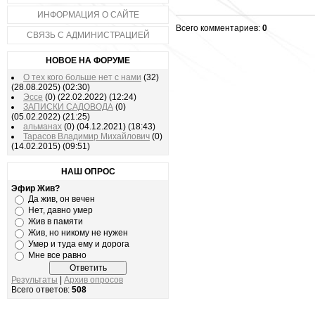
ИНФОРМАЦИЯ О САЙТЕ
Всего комментариев:
0
СВЯЗЬ С АДМИНИСТРАЦИЕЙ
НОВОЕ НА ФОРУМЕ
О тех кого больше нет с нами
(32)
(28.08.2025)
(02:30)
Эссе
(0)
(22.02.2022)
(12:24)
ЗАПИСКИ САДОВОДА
(0)
(05.02.2022)
(21:25)
альманах
(0)
(04.12.2021)
(18:43)
Тарасов Владимир Михайлович
(0)
(14.02.2015)
(09:51)
НАШ ОПРОС
Эфир Жив?
Да жив, он вечен
Нет, давно умер
Жив в памяти
Жив, но никому не нужен
Умер и туда ему и дорога
Мне все равно
Результаты
|
Архив опросов
Всего ответов:
508