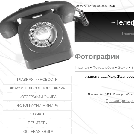
Воскресенье, 09.08.2026, 15:44
~Теле
Главна
Фотографии
Главная
»
Фотоальбом
»
Эфир
»
8
Трианон,Лада,Макс Ждановск
ГЛАВНАЯ >> НОВОСТИ
ФОРУМ ТЕЛЕФОННОГО ЭФИРА
Просмотров: 1432 | Размеры: 604x43
ФОТОГРАФИИ ЭФИРА
Просмотреть фо
ФОТОГРАФИИ МИНИРА
СКАЧАТЬ
ПОЧИТАТЬ
ГОСТЕВАЯ КНИГА