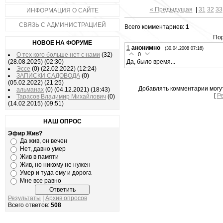
« Предыдущая
|
31
32
33
ИНФОРМАЦИЯ О САЙТЕ
СВЯЗЬ С АДМИНИСТРАЦИЕЙ
Всего комментариев:
1
Пор
НОВОЕ НА ФОРУМЕ
1
анонимно
(30.04.2008 07:16)
О тех кого больше нет с нами
(32)
0
(28.08.2025)
(02:30)
Да, было время...
Эссе
(0)
(22.02.2022)
(12:24)
ЗАПИСКИ САДОВОДА
(0)
(05.02.2022)
(21:25)
Добавлять комментарии могу
альманах
(0)
(04.12.2021)
(18:43)
[
Р
Тарасов Владимир Михайлович
(0)
(14.02.2015)
(09:51)
НАШ ОПРОС
Эфир Жив?
Да жив, он вечен
Нет, давно умер
Жив в памяти
Жив, но никому не нужен
Умер и туда ему и дорога
Мне все равно
Результаты
|
Архив опросов
Всего ответов:
508