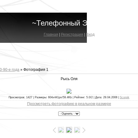
~Телефонный Эфир~
Главная
|
Регистрация
|
Вход
0-90-е года
» Фотография 1
Рысь Оля
Просмотров: 1427 | Размеры: 604x441px/59.4Kb | Рейтинг: 5.0/2 | Дата: 29.04.2008 |
Scorpik
Просмотреть фотографию в реальном размере