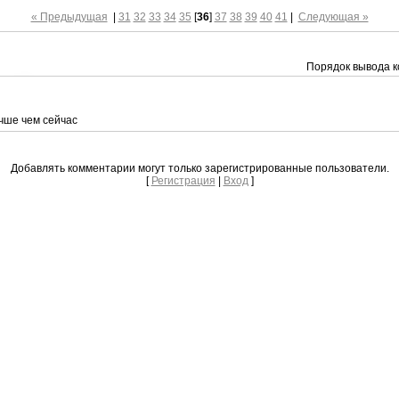
« Предыдущая
|
31
32
33
34
35
[
36
]
37
38
39
40
41
|
Следующая »
Порядок вывода к
чше чем сейчас
Добавлять комментарии могут только зарегистрированные пользователи.
[
Регистрация
|
Вход
]