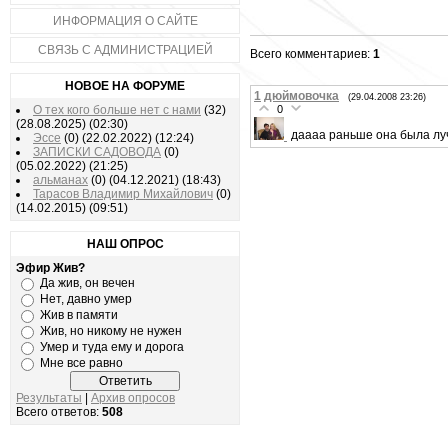
ИНФОРМАЦИЯ О САЙТЕ
СВЯЗЬ С АДМИНИСТРАЦИЕЙ
Всего комментариев:
1
НОВОЕ НА ФОРУМЕ
1
дюймовочка
(29.04.2008 23:26)
О тех кого больше нет с нами
(32)
0
(28.08.2025)
(02:30)
даааа раньше она была лу
Эссе
(0)
(22.02.2022)
(12:24)
ЗАПИСКИ САДОВОДА
(0)
(05.02.2022)
(21:25)
альманах
(0)
(04.12.2021)
(18:43)
Тарасов Владимир Михайлович
(0)
(14.02.2015)
(09:51)
НАШ ОПРОС
Эфир Жив?
Да жив, он вечен
Нет, давно умер
Жив в памяти
Жив, но никому не нужен
Умер и туда ему и дорога
Мне все равно
Результаты
|
Архив опросов
Всего ответов:
508