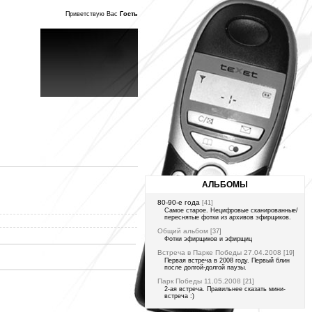
Приветствую Вас
Гость
АЛЬБОМЫ
80-90-е года
[41]
Самое старое. Нецифровые сканированные/
переснятые фотки из архивов эфирщиков.
Общий альбом
[37]
Фотки эфирщиков и эфирщиц
Встреча в Парке Победы 27.04.2008
[19]
Первая встреча в 2008 году. Первый блин
после долгой-долгой паузы.
Парк Победы 11.05.2008
[21]
2-ая встреча. Правильнее сказать мини-
встреча :)