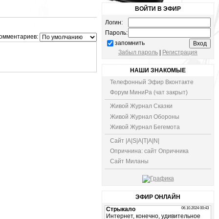
ВОЙТИ В ЭФИР
Логин:
Пароль:
омментариев:
запомнить
Забыл пароль
|
Регистрация
НАШИ ЗНАКОМЫЕ
Телефонный Эфир Вконтакте
Форум МиниРа (чат закрыт)
Живой Журнал Сказки
Живой Журнал Обороны
Живой Журнал Бегемота
Сайт |A|S|A|T|A|N|
Опричнина: сайт Опричника
Сайт Миланы
ЭФИР ОНЛАЙН