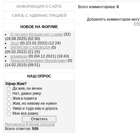
ИНФОРМАЦИЯ О САЙТЕ
Всего комментариев:
0
СВЯЗЬ С АДМИНИСТРАЦИЕЙ
Добавлять комментарии могу
[
Р
НОВОЕ НА ФОРУМЕ
О тех кого больше нет с нами
(32)
(28.08.2025)
(02:30)
Эссе
(0)
(22.02.2022)
(12:24)
ЗАПИСКИ САДОВОДА
(0)
(05.02.2022)
(21:25)
альманах
(0)
(04.12.2021)
(18:43)
Тарасов Владимир Михайлович
(0)
(14.02.2015)
(09:51)
НАШ ОПРОС
Эфир Жив?
Да жив, он вечен
Нет, давно умер
Жив в памяти
Жив, но никому не нужен
Умер и туда ему и дорога
Мне все равно
Результаты
|
Архив опросов
Всего ответов:
508