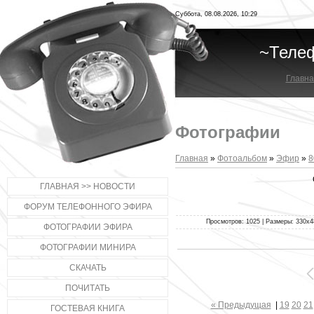
Суббота, 08.08.2026, 10:29
~Теле
Главна
Фотографии
Главная
»
Фотоальбом
»
Эфир
»
8
ГЛАВНАЯ >> НОВОСТИ
ФОРУМ ТЕЛЕФОННОГО ЭФИРА
Просмотров: 1025 | Размеры: 330x48
ФОТОГРАФИИ ЭФИРА
ФОТОГРАФИИ МИНИРА
СКАЧАТЬ
ПОЧИТАТЬ
« Предыдущая
|
19
20
21
ГОСТЕВАЯ КНИГА