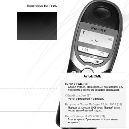
Приветствую Вас
Гость
АЛЬБОМЫ
80-90-е года
[41]
Самое старое. Нецифровые сканированные/
переснятые фотки из архивов эфирщиков.
Общий альбом
[37]
Фотки эфирщиков и эфирщиц
Встреча в Парке Победы 27.04.2008
[19]
Первая встреча в 2008 году. Первый блин
после долгой-долгой паузы.
Парк Победы 11.05.2008
[21]
2-ая встреча. Правильнее сказать мини-
встреча :)