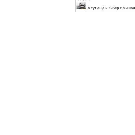
0
А тут ещё и Кибер с Мишан