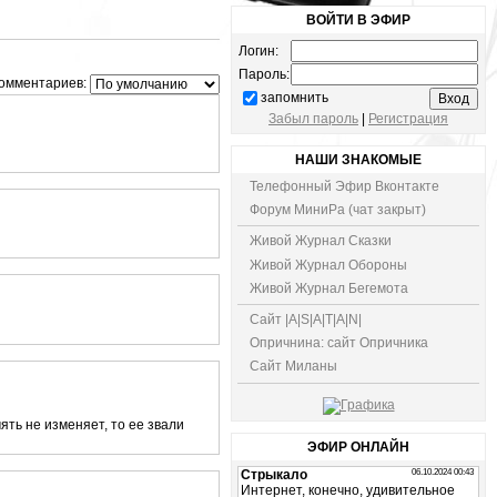
ВОЙТИ В ЭФИР
Логин:
Пароль:
омментариев:
запомнить
Забыл пароль
|
Регистрация
НАШИ ЗНАКОМЫЕ
Телефонный Эфир Вконтакте
Форум МиниРа (чат закрыт)
Живой Журнал Сказки
Живой Журнал Обороны
Живой Журнал Бегемота
Сайт |A|S|A|T|A|N|
Опричнина: сайт Опричника
Сайт Миланы
ять не изменяет, то ее звали
ЭФИР ОНЛАЙН