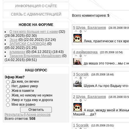
ИНФОРМАЦИЯ О САЙТЕ
СВЯЗЬ С АДМИНИСТРАЦИЕЙ
Всего комментариев:
5
НОВОЕ НА ФОРУМЕ
5
Шура_Балаганов
(24.05.2008 09:0
О тех кого больше нет с нами
(32)
0
(28.08.2025)
(02:30)
Эссе
(0)
(22.02.2022)
(12:24)
Лика, практически с тех вре
ЗАПИСКИ САДОВОДА
(0)
(05.02.2022)
(21:25)
альманах
(0)
(04.12.2021)
(18:43)
4
дюймовочка
(22.05.2008 10:54)
Тарасов Владимир Михайлович
(0)
0
(14.02.2015)
(09:51)
да маша это точно....мы с не
НАШ ОПРОС
3
Scorpik
(18.05.2008 18:44)
Эфир Жив?
0
Да жив, он вечен
Шурик.А ты про Вадьку что
Нет, давно умер
Жив в памяти
Жив, но никому не нужен
2
Шура_Балаганов
(18.05.2008 03:5
Умер и туда ему и дорога
0
Мне все равно
А еще, между мной и Женько
Машей......да?
Результаты
|
Архив опросов
Всего ответов:
508
1
Scorpik
(12.05.2008 23:01)