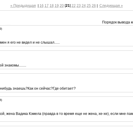
« Предыдущая
|
16
17
18
19
20
[
21
]
22
23
24
25
26
|
Следующая »
Порядок вывода к
9)
мен я его не видел и не слышал......
й знакомы........
-нибудь знаешь?Как он сейчас?Где обитает?
8)
й, жена Вадика Кэмела (правда в то время еще не жена, хе-хе), если мне пам