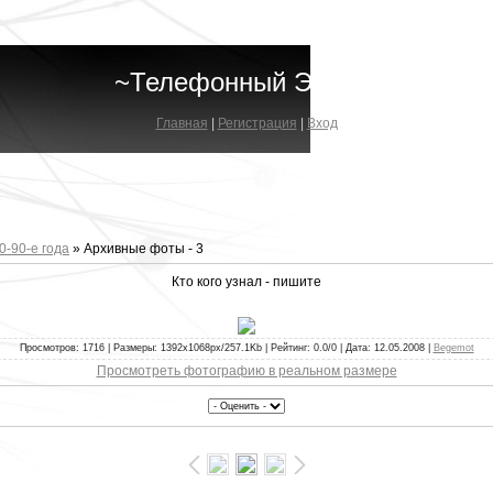
~Телефонный Эфир~
Главная
|
Регистрация
|
Вход
0-90-е года
» Архивные фоты - 3
Кто кого узнал - пишите
Просмотров: 1716 | Размеры: 1392x1068px/257.1Kb | Рейтинг: 0.0/0 | Дата: 12.05.2008 |
Begemot
Просмотреть фотографию в реальном размере