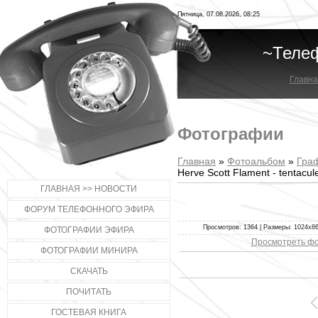
Пятница, 07.08.2026, 08:25
~Теле
Главна
Фотографии
Главная
»
Фотоальбом
»
Гра
Herve Scott Flament - tentacul
ГЛАВНАЯ >> НОВОСТИ
ФОРУМ ТЕЛЕФОННОГО ЭФИРА
Просмотров: 1364 | Размеры: 1024x866
ФОТОГРАФИИ ЭФИРА
Просмотреть фо
ФОТОГРАФИИ МИНИРА
СКАЧАТЬ
ПОЧИТАТЬ
ГОСТЕВАЯ КНИГА