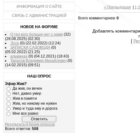
ИНФОРМАЦИЯ О САЙТЕ
« Предыдущая
|
1
2
СВЯЗЬ С АДМИНИСТРАЦИЕЙ
Всего комментариев:
0
НОВОЕ НА ФОРУМЕ
Добавлять комментари
О тех кого больше нет с нами
(32)
(28.08.2025)
(02:30)
[
Ре
Эссе
(0)
(22.02.2022)
(12:24)
ЗАПИСКИ САДОВОДА
(0)
(05.02.2022)
(21:25)
альманах
(0)
(04.12.2021)
(18:43)
Тарасов Владимир Михайлович
(0)
(14.02.2015)
(09:51)
НАШ ОПРОС
Эфир Жив?
Да жив, он вечен
Нет, давно умер
Жив в памяти
Жив, но никому не нужен
Умер и туда ему и дорога
Мне все равно
Результаты
|
Архив опросов
Всего ответов:
508