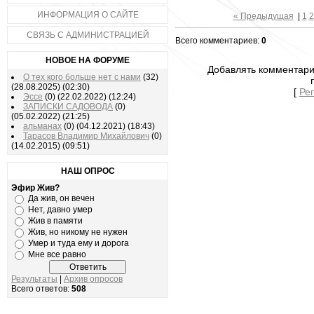
ИНФОРМАЦИЯ О САЙТЕ
« Предыдущая
|
1
2
СВЯЗЬ С АДМИНИСТРАЦИЕЙ
Всего комментариев:
0
НОВОЕ НА ФОРУМЕ
Добавлять комментари
О тех кого больше нет с нами
(32)
(28.08.2025)
(02:30)
[
Ре
Эссе
(0)
(22.02.2022)
(12:24)
ЗАПИСКИ САДОВОДА
(0)
(05.02.2022)
(21:25)
альманах
(0)
(04.12.2021)
(18:43)
Тарасов Владимир Михайлович
(0)
(14.02.2015)
(09:51)
НАШ ОПРОС
Эфир Жив?
Да жив, он вечен
Нет, давно умер
Жив в памяти
Жив, но никому не нужен
Умер и туда ему и дорога
Мне все равно
Результаты
|
Архив опросов
Всего ответов:
508