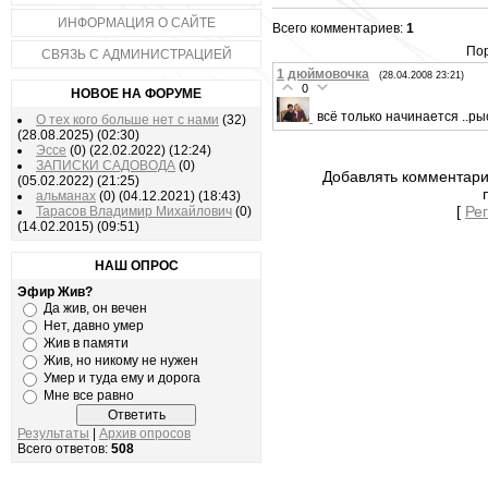
ИНФОРМАЦИЯ О САЙТЕ
Всего комментариев:
1
Пор
СВЯЗЬ С АДМИНИСТРАЦИЕЙ
1
дюймовочка
(28.04.2008 23:21)
0
НОВОЕ НА ФОРУМЕ
всё только начинается ..рыс
О тех кого больше нет с нами
(32)
(28.08.2025)
(02:30)
Эссе
(0)
(22.02.2022)
(12:24)
ЗАПИСКИ САДОВОДА
(0)
Добавлять комментари
(05.02.2022)
(21:25)
альманах
(0)
(04.12.2021)
(18:43)
[
Ре
Тарасов Владимир Михайлович
(0)
(14.02.2015)
(09:51)
НАШ ОПРОС
Эфир Жив?
Да жив, он вечен
Нет, давно умер
Жив в памяти
Жив, но никому не нужен
Умер и туда ему и дорога
Мне все равно
Результаты
|
Архив опросов
Всего ответов:
508