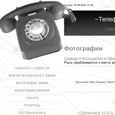
Четверг, 06.08.2026, 21:49
~Теле
Главна
Фотографии
Главная
»
Фотоальбом
»
Эфи
Рысь приближается к месту в
ГЛАВНАЯ >> НОВОСТИ
ФОРУМ ТЕЛЕФОННОГО ЭФИРА
Просмотров: 946 | Размеры: 500x375p
ФОТОГРАФИИ ЭФИРА
ФОТОГРАФИИ МИНИРА
СКАЧАТЬ
ПОЧИТАТЬ
« Предыдущая
|
9
10
11
ГОСТЕВАЯ КНИГА