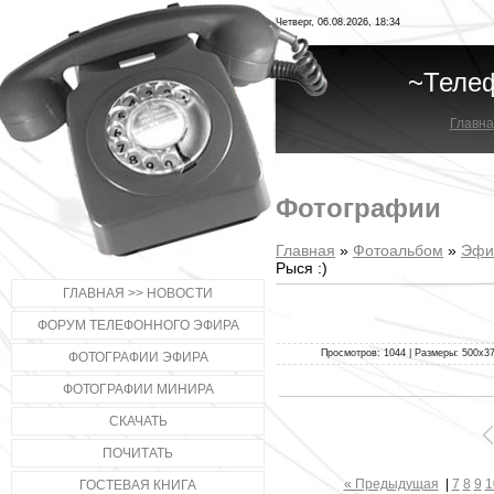
Четверг, 06.08.2026, 18:34
~Теле
Главна
Фотографии
Главная
»
Фотоальбом
»
Эфи
Рыся :)
ГЛАВНАЯ >> НОВОСТИ
ФОРУМ ТЕЛЕФОННОГО ЭФИРА
Просмотров: 1044 | Размеры: 500x375
ФОТОГРАФИИ ЭФИРА
ФОТОГРАФИИ МИНИРА
СКАЧАТЬ
ПОЧИТАТЬ
« Предыдущая
|
7
8
9
1
ГОСТЕВАЯ КНИГА