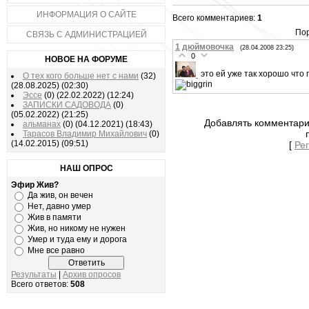
ИНФОРМАЦИЯ О САЙТЕ
Всего комментариев:
1
Пор
СВЯЗЬ С АДМИНИСТРАЦИЕЙ
1
дюймовочка
(28.04.2008 23:25)
0
НОВОЕ НА ФОРУМЕ
это ей уже так хорошо что 
О тех кого больше нет с нами
(32)
(28.08.2025)
(02:30)
Эссе
(0)
(22.02.2022)
(12:24)
ЗАПИСКИ САДОВОДА
(0)
(05.02.2022)
(21:25)
Добавлять комментари
альманах
(0)
(04.12.2021)
(18:43)
Тарасов Владимир Михайлович
(0)
(14.02.2015)
(09:51)
[
Ре
НАШ ОПРОС
Эфир Жив?
Да жив, он вечен
Нет, давно умер
Жив в памяти
Жив, но никому не нужен
Умер и туда ему и дорога
Мне все равно
Результаты
|
Архив опросов
Всего ответов:
508