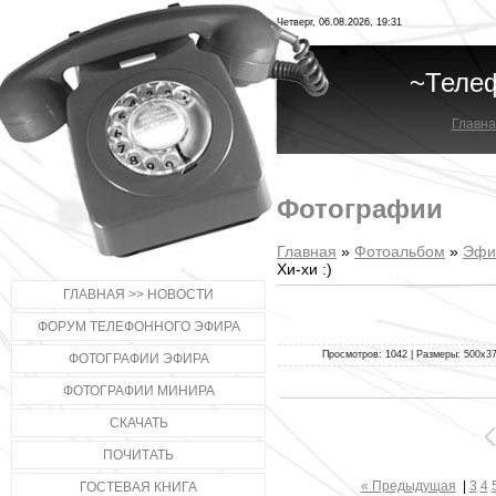
Четверг, 06.08.2026, 19:31
~Теле
Главна
Фотографии
Главная
»
Фотоальбом
»
Эфи
Хи-хи :)
ГЛАВНАЯ >> НОВОСТИ
ФОРУМ ТЕЛЕФОННОГО ЭФИРА
Просмотров: 1042 | Размеры: 500x375
ФОТОГРАФИИ ЭФИРА
ФОТОГРАФИИ МИНИРА
СКАЧАТЬ
ПОЧИТАТЬ
« Предыдущая
|
3
4
ГОСТЕВАЯ КНИГА