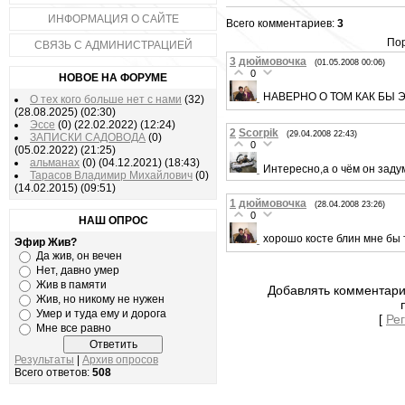
ИНФОРМАЦИЯ О САЙТЕ
Всего комментариев:
3
Пор
СВЯЗЬ С АДМИНИСТРАЦИЕЙ
3
дюймовочка
(01.05.2008 00:06)
0
НОВОЕ НА ФОРУМЕ
НАВЕРНО О ТОМ КАК БЫ ЭН
О тех кого больше нет с нами
(32)
(28.08.2025)
(02:30)
Эссе
(0)
(22.02.2022)
(12:24)
2
Scorpik
(29.04.2008 22:43)
ЗАПИСКИ САДОВОДА
(0)
0
(05.02.2022)
(21:25)
альманах
(0)
(04.12.2021)
(18:43)
Интересно,а о чём он зад
Тарасов Владимир Михайлович
(0)
(14.02.2015)
(09:51)
1
дюймовочка
(28.04.2008 23:26)
0
НАШ ОПРОС
хорошо косте блин мне бы 
Эфир Жив?
Да жив, он вечен
Нет, давно умер
Жив в памяти
Добавлять комментари
Жив, но никому не нужен
Умер и туда ему и дорога
[
Ре
Мне все равно
Результаты
|
Архив опросов
Всего ответов:
508