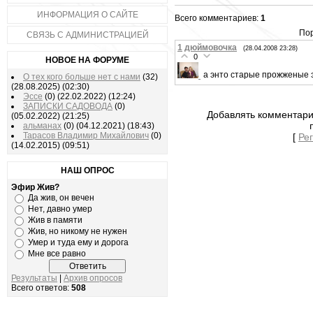
ИНФОРМАЦИЯ О САЙТЕ
Всего комментариев:
1
Пор
СВЯЗЬ С АДМИНИСТРАЦИЕЙ
1
дюймовочка
(28.04.2008 23:28)
0
НОВОЕ НА ФОРУМЕ
а энто старые прожженые
О тех кого больше нет с нами
(32)
(28.08.2025)
(02:30)
Эссе
(0)
(22.02.2022)
(12:24)
ЗАПИСКИ САДОВОДА
(0)
Добавлять комментари
(05.02.2022)
(21:25)
альманах
(0)
(04.12.2021)
(18:43)
Тарасов Владимир Михайлович
(0)
[
Ре
(14.02.2015)
(09:51)
НАШ ОПРОС
Эфир Жив?
Да жив, он вечен
Нет, давно умер
Жив в памяти
Жив, но никому не нужен
Умер и туда ему и дорога
Мне все равно
Результаты
|
Архив опросов
Всего ответов:
508