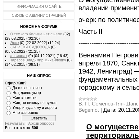
владении применит
ИНФОРМАЦИЯ О САЙТЕ
СВЯЗЬ С АДМИНИСТРАЦИЕЙ
очерк по политиче
НОВОЕ НА ФОРУМЕ
Часть II
О тех кого больше нет с нами
(32)
(28.08.2025)
(02:30)
---------------------------
Эссе
(0)
(22.02.2022)
(12:24)
ЗАПИСКИ САДОВОДА
(0)
(05.02.2022)
(21:25)
Вениамин Петрови
альманах
(0)
(04.12.2021)
(18:43)
Тарасов Владимир Михайлович
(0)
апреля 1870, Санк
(14.02.2015)
(09:51)
1942, Ленинград) 
НАШ ОПРОС
фундаментальных 
Эфир Жив?
городскому и сель
Да жив, он вечен
Нет, давно умер
Жив в памяти
Жив, но никому не нужен
В. П. Семенов-Тян-Шанс
Умер и туда ему и дорога
Begemot
|
Дата:
20.11.20
Мне все равно
Результаты
|
Архив опросов
О могуществ
Всего ответов:
508
территориал