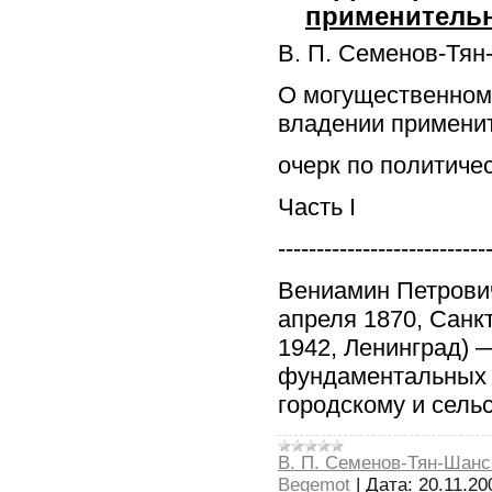
применительно
В. П. Семенов-Тян
О могущественном
владении применит
очерк по политиче
Часть I
---------------------------
Вениамин Петрови
апреля 1870, Санк
1942, Ленинград) 
фундаментальных 
городскому и сель
В. П. Семенов-Тян-Шанс
Begemot
|
Дата:
20.11.20