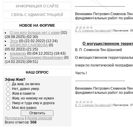
ИНФОРМАЦИЯ О САЙТЕ
------------------------------------------
Вениамин Петрович Семенов-Тян-Ш
СВЯЗЬ С АДМИНИСТРАЦИЕЙ
фундаментальных работ по район
НОВОЕ НА ФОРУМЕ
В. П. Семенов-Тян-Шанский
|
Просмотров:
28
О тех кого больше нет с нами
(32)
(28.08.2025)
(02:30)
Эссе
(0)
(22.02.2022)
(12:24)
О могущественном террит
ЗАПИСКИ САДОВОДА
(0)
(05.02.2022)
(21:25)
В. П. Семенов-Тян-Шанский
альманах
(0)
(04.12.2021)
(18:43)
Тарасов Владимир Михайлович
(0)
О могущественном территориальн
(14.02.2015)
(09:51)
очерк по политической географии
НАШ ОПРОС
Часть I
Эфир Жив?
------------------------------------------
Да жив, он вечен
Вениамин Петрович Семенов-Тян-Ш
Нет, давно умер
фундаментальных работ по район
Жив в памяти
Жив, но никому не нужен
Умер и туда ему и дорога
В. П. Семенов-Тян-Шанский
|
Просмотров:
37
Мне все равно
Результаты
|
Архив опросов
Всего ответов:
508