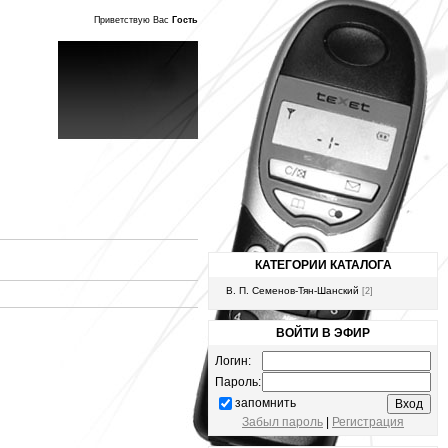
Приветствую Вас
Гость
КАТЕГОРИИ КАТАЛОГА
В. П. Семенов-Тян-Шанский
[2]
ВОЙТИ В ЭФИР
Логин:
Пароль:
запомнить
Забыл пароль
|
Регистрация