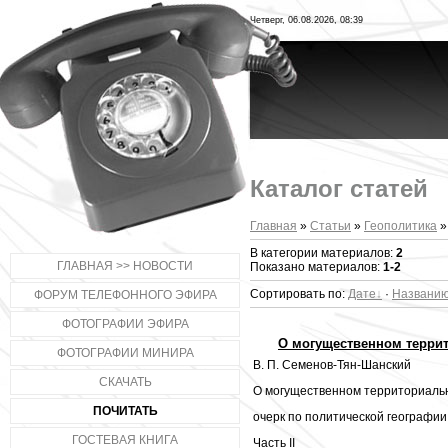
Четверг, 06.08.2026, 08:39
Каталог статей
Главная
»
Статьи
»
Геополитика
»
В категории материалов:
2
ГЛАВНАЯ >> НОВОСТИ
Показано материалов:
1-2
Сортировать по:
Дате
·
Названи
ФОРУМ ТЕЛЕФОННОГО ЭФИРА
ФОТОГРАФИИ ЭФИРА
О могущественном террит
ФОТОГРАФИИ МИНИРА
В. П. Семенов-Тян-Шанский
СКАЧАТЬ
О могущественном территориальн
ПОЧИТАТЬ
очерк по политической географии
ГОСТЕВАЯ КНИГА
Часть II