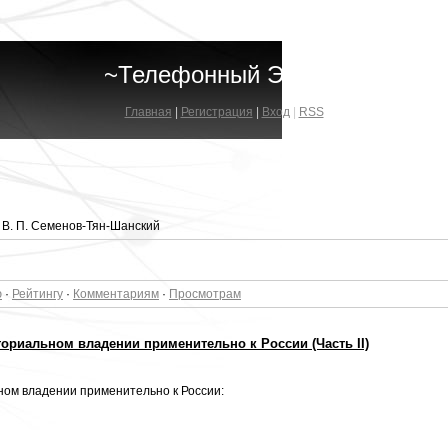
~Телефонный Эфир~
Главная
|
Регистрация
|
Вход
|
RSS
 В. П. Семенов-Тян-Шанский
ю
·
Рейтингу
·
Комментариям
·
Просмотрам
ориальном владении применительно к России (Часть II)
ом владении применительно к России: