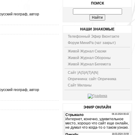
ПОИСК
усский географ, автор
НАШИ ЗНАКОМЫЕ
Телефонный Эфир Вконтакте
Форум МиниРа (чат закрыт)
Живой Журнал Сказки
Живой Журнал Обороны
Живой Журнал Бегемота
Сайт |A|S|A|T|A|N|
Опричнина: сайт Опричника
Сайт Миланы
усский географ, автор
ЭФИР ОНЛАЙН