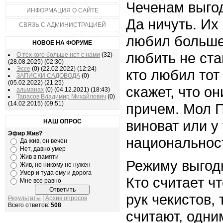
Чеченам выго
ИНФОРМАЦИЯ О САЙТЕ
Да ничуть. Их 
СВЯЗЬ С АДМИНИСТРАЦИЕЙ
любил больше
НОВОЕ НА ФОРУМЕ
любить не ста
О тех кого больше нет с нами
(32)
(28.08.2025)
(02:30)
Эссе
(0)
(22.02.2022)
(12:24)
кто любил тот
ЗАПИСКИ САДОВОДА
(0)
(05.02.2022)
(21:25)
скажет, что он
альманах
(0)
(04.12.2021)
(18:43)
Тарасов Владимир Михайлович
(0)
(14.02.2015)
(09:51)
причем. Мол 
виноват или у
НАШ ОПРОС
Эфир Жив?
национальнос
Да жив, он вечен
Нет, давно умер
Жив в памяти
Режиму выгодн
Жив, но никому не нужен
Умер и туда ему и дорога
Кто считает ч
Мне все равно
рук чекистов, 
Результаты
|
Архив опросов
Всего ответов:
508
считают, одни