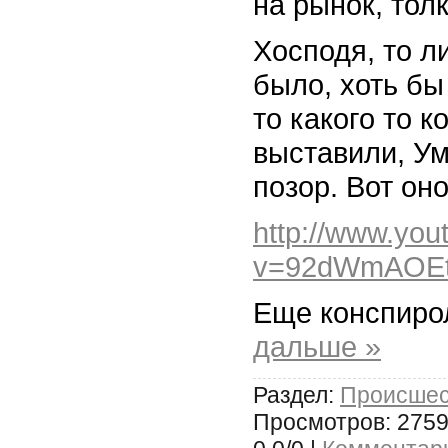
на рынок, тол
Хосподя, то л
было, хоть бы
то какого то 
выставили, Ум
позор. Вот оно
http://www.yo
v=92dWmAOE
Еще конспиро
дальше »
Раздел:
Происшес
Просмотров: 2759