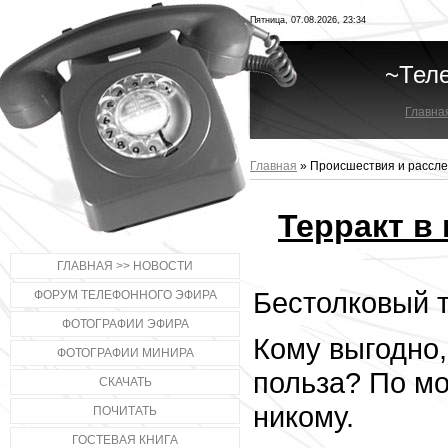
Пятница, 07.08.2026, 23:34
~Тел
Главна
Главная
»
Происшествия и рассл
Терракт в 
ГЛАВНАЯ >> НОВОСТИ
Бестолковый т
ФОРУМ ТЕЛЕФОННОГО ЭФИРА
ФОТОГРАФИИ ЭФИРА
Кому выгодно,
ФОТОГРАФИИ МИНИРА
польза? По м
СКАЧАТЬ
никому.
ПОЧИТАТЬ
ГОСТЕВАЯ КНИГА