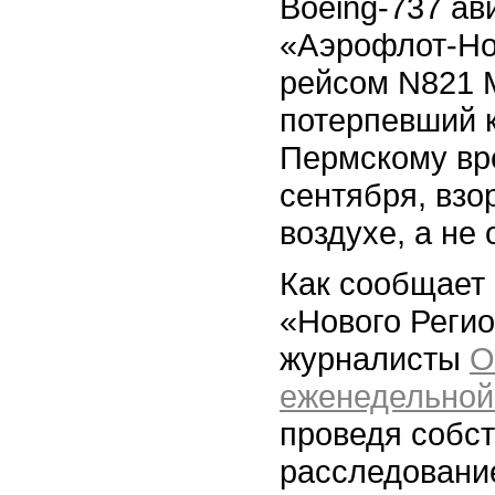
Boeing-737 а
«Аэрофлот-Но
рейсом N821 
потерпевший к
Пермскому вре
сентября, взо
воздухе, а не
Как сообщает
«Нового Регио
журналисты
О
еженедельной
проведя собс
расследование