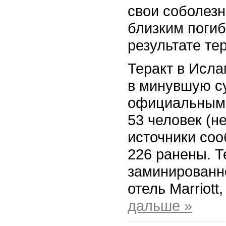
свои соболез
близким поги
результате тер
Теракт в Исл
в минувшую су
официальным 
53 человек (н
источники соо
226 ранены. Т
заминированн
отель Marriot
дальше »