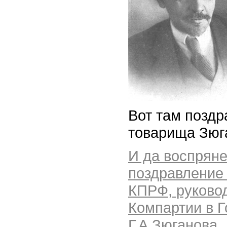
Вот там поздр
товарища Зюг
И да воспряне
поздравление
КПРФ, руково
Компартии в 
Г.А.Зюганова