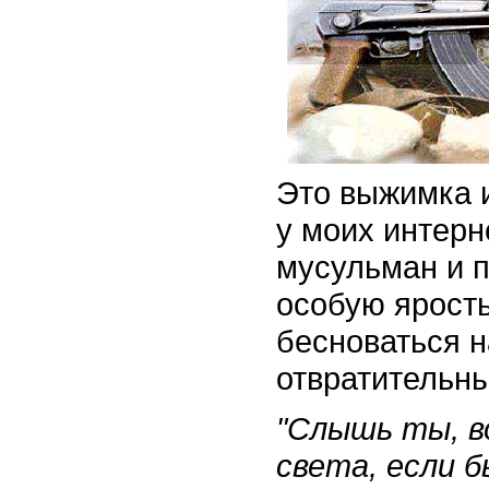
Это выжимка и
у моих интерн
мусульман и 
особую ярость
бесноваться 
отвратительн
"Слышь ты, в
света, если б