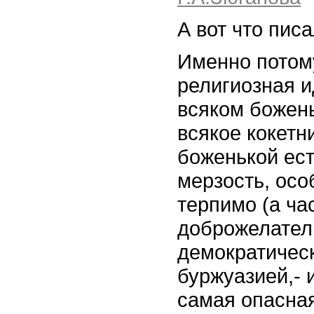
А вот что пис
Именно потому
религиозная и
всяком божень
всякое кокетн
боженькой ес
мерзость, осо
терпимо (а ча
доброжелател
демократичес
буржуазией,- 
самая опасная