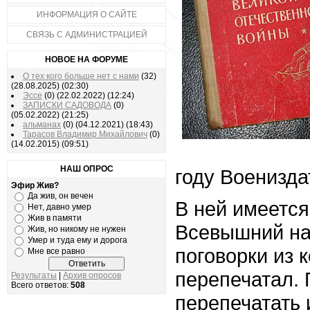
ИНФОРМАЦИЯ О САЙТЕ
СВЯЗЬ С АДМИНИСТРАЦИЕЙ
НОВОЕ НА ФОРУМЕ
О тех кого больше нет с нами
(32)
(28.08.2025)
(02:30)
Эссе
(0)
(22.02.2022)
(12:24)
ЗАПИСКИ САДОВОДА
(0)
(05.02.2022)
(21:25)
альманах
(0)
(04.12.2021)
(18:43)
Тарасов Владимир Михайлович
(0)
(14.02.2015)
(09:51)
НАШ ОПРОС
году Военизда
Эфир Жив?
Да жив, он вечен
В ней имеется
Нет, давно умер
Жив в памяти
Всевышний на
Жив, но никому не нужен
Умер и туда ему и дорога
поговорки из к
Мне все равно
перепечатал.
Результаты
|
Архив опросов
Всего ответов:
508
перепечатать 