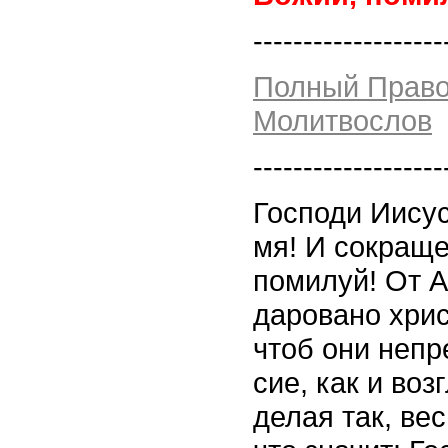
-------------------
Полный Прав
Молитвослов
-------------------
Господи Иисус
мя! И сокращ
помилуй! От 
даровано хрис
чтоб они непр
сие, как и во
делая так, ве