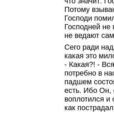
что значит: Г
Потому взываю
Господи помил
Господней не 
не ведают сам
Сего ради над
какая это мил
- Какая?! - Вс
потребно в н
падшем состоя
есть. Ибо Он, 
воплотился и 
как пострадал