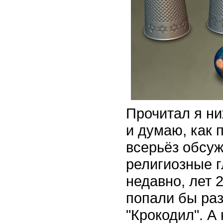
Прочитал я н
и думаю, как 
всерьёз обсуж
религиозные 
недавно, лет 
попали бы раз
"Крокодил". А