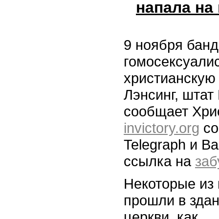
напала на
9 ноября банд
гомосексуалис
христианскую 
Лэнсинг, штат
сообщает Хри
invictory.org
со
Telegraph и Ba
ссылка на
заб
Некоторые из 
прошли в зда
церкви, как