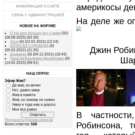
америкосы де
ИНФОРМАЦИЯ О САЙТЕ
СВЯЗЬ С АДМИНИСТРАЦИЕЙ
На деле же оп
НОВОЕ НА ФОРУМЕ
О тех кого больше нет с нами
(32)
(28.08.2025)
(02:30)
Эссе
(0)
(22.02.2022)
(12:24)
ЗАПИСКИ САДОВОДА
(0)
Джин Робин
(05.02.2022)
(21:25)
альманах
(0)
(04.12.2021)
(18:43)
Шар
Тарасов Владимир Михайлович
(0)
(14.02.2015)
(09:51)
НАШ ОПРОС
Эфир Жив?
Да жив, он вечен
Нет, давно умер
Жив в памяти
Жив, но никому не нужен
Умер и туда ему и дорога
Мне все равно
В частности
Результаты
|
Архив опросов
Робинсона, т
Всего ответов:
508