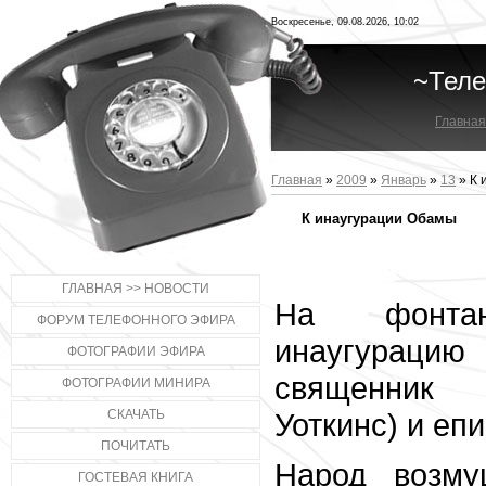
Воскресенье, 09.08.2026, 10:02
~Тел
Главная
Главная
»
2009
»
Январь
»
13
» К 
К инаугурации Обамы
ГЛАВНАЯ >> НОВОСТИ
На фонт
ФОРУМ ТЕЛЕФОННОГО ЭФИРА
инаугураци
ФОТОГРАФИИ ЭФИРА
священник
ФОТОГРАФИИ МИНИРА
СКАЧАТЬ
Уоткинс) и епи
ПОЧИТАТЬ
Народ возму
ГОСТЕВАЯ КНИГА