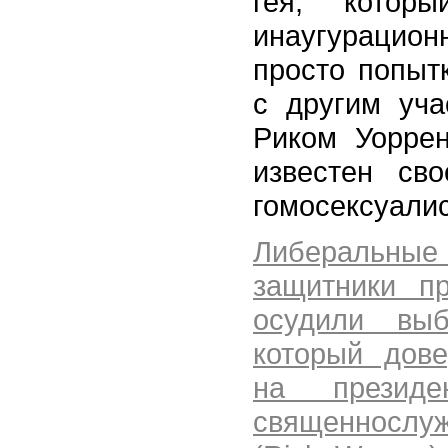
гея, которы
инаугураци
просто попыт
с другим уча
Риком Уоррен
известен св
гомосексуали
Либеральн
защитники пр
осудили вы
который дов
на президен
священнослу