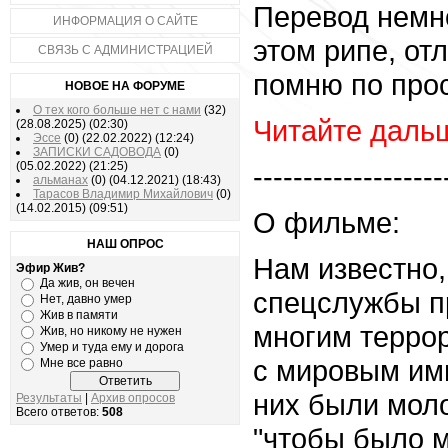
Перевод немно
ИНФОРМАЦИЯ О САЙТЕ
этом рипе, отл
СВЯЗЬ С АДМИНИСТРАЦИЕЙ
помню по прос
НОВОЕ НА ФОРУМЕ
О тех кого больше нет с нами
(32)
Читайте дальш
(28.08.2025)
(02:30)
Эссе
(0)
(22.02.2022)
(12:24)
ЗАПИСКИ САДОВОДА
(0)
(05.02.2022)
(21:25)
-------------------
альманах
(0)
(04.12.2021)
(18:43)
Тарасов Владимир Михайлович
(0)
(14.02.2015)
(09:51)
О фильме:
НАШ ОПРОС
Нам известно,
Эфир Жив?
Да жив, он вечен
спецслужбы п
Нет, давно умер
Жив в памяти
многим террор
Жив, но никому не нужен
Умер и туда ему и дорога
с мировым им
Мне все равно
них были мол
Результаты
|
Архив опросов
Всего ответов:
508
"чтобы было 