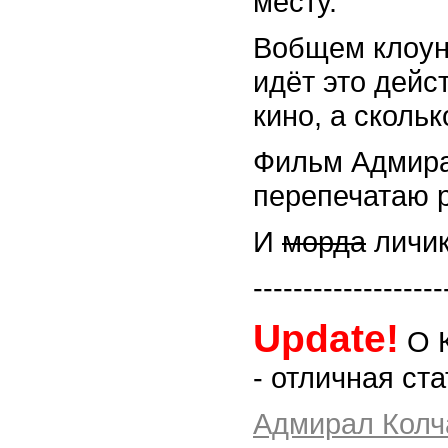
месту.
Вобщем клоун
идёт это дейс
кино, а сколь
Фильм Адмира
перепечатаю р
И
морда
личик
-------------------
Update!
О К
- отличная ст
Адмирал Колча