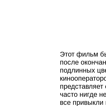
Этот фильм б
после оконча
подлинных цв
кинооператор
представляет 
часто нигде н
все привыкли