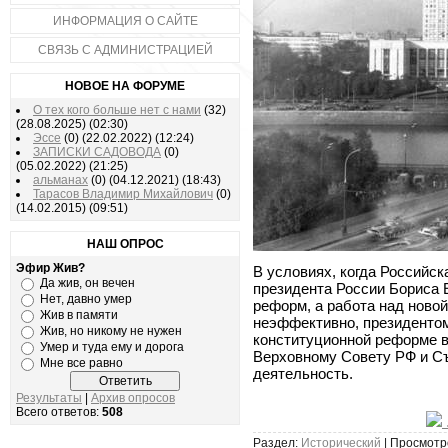
ИНФОРМАЦИЯ О САЙТЕ
СВЯЗЬ С АДМИНИСТРАЦИЕЙ
НОВОЕ НА ФОРУМЕ
О тех кого больше нет с нами
(32)
(28.08.2025)
(02:30)
Эссе
(0)
(22.02.2022)
(12:24)
ЗАПИСКИ САДОВОДА
(0)
(05.02.2022)
(21:25)
альманах
(0)
(04.12.2021)
(18:43)
Тарасов Владимир Михайлович
(0)
(14.02.2015)
(09:51)
НАШ ОПРОС
Эфир Жив?
В условиях, когда Российск
Да жив, он вечен
президента России Бориса 
Нет, давно умер
реформ, а работа над ново
Жив в памяти
неэффективно, президентом
Жив, но никому не нужен
конституционной реформе 
Умер и туда ему и дорога
Верховному Совету РФ и Съ
Мне все равно
деятельность.
Результаты
|
Архив опросов
Всего ответов:
508
Раздел:
Исторический
| Просмотро