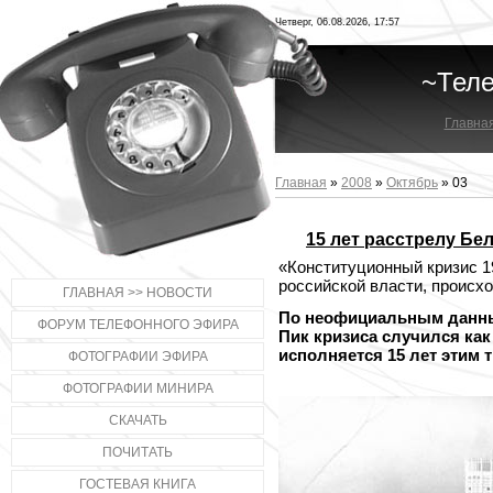
Четверг, 06.08.2026, 17:57
~Тел
Главна
Главная
»
2008
»
Октябрь
»
03
15 лет расстрелу Бе
«Конституционный кризис 19
российской власти, происхо
ГЛАВНАЯ >> НОВОСТИ
По неофициальным данным
ФОРУМ ТЕЛЕФОННОГО ЭФИРА
Пик кризиса случился как 
исполняется 15 лет этим 
ФОТОГРАФИИ ЭФИРА
ФОТОГРАФИИ МИНИРА
СКАЧАТЬ
ПОЧИТАТЬ
ГОСТЕВАЯ КНИГА