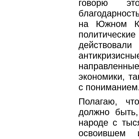
говорю эт
благодарность
на Южном Ка
политически
действовал
антикри
направленны
экономики, т
с пониманием
Полагаю, чт
должно быть,
народе с тыс
освоившем 