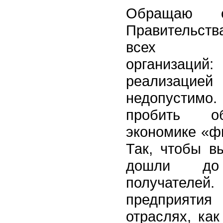
Обращаю о
Правительст
всех гос
организаци
реализац
недопустимо.
пробить о
экономике «ф
Так, чтобы в
дошли до
получателе
предприятия
отраслях, как