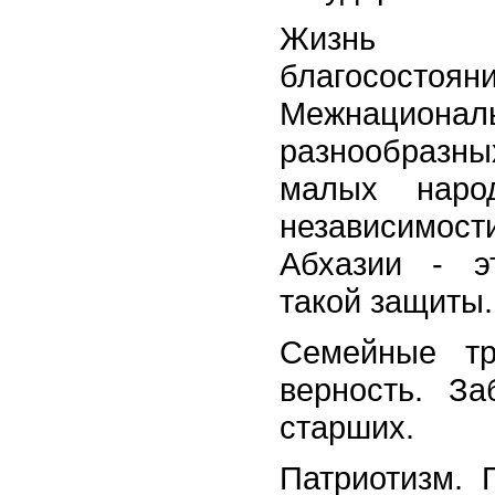
Жизнь ч
благосостоя
Межнационал
разнообразн
малых наро
независимос
Абхазии - э
такой защиты.
Семейные тр
верность. З
старших.
Патриотизм. 