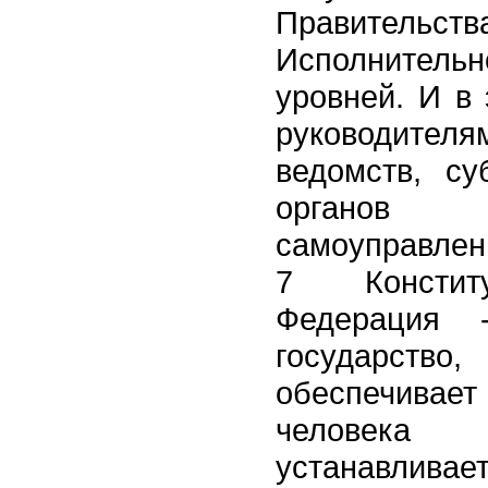
Правител
Исполнител
уровней. И в
руководите
ведомств, су
органо
самоуправлен
7 Констит
Федерация 
государс
обеспечивает
человек
устанавли