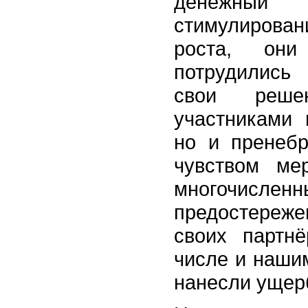
денежны
стимулирова
роста, он
потрудились
свои реше
участниками 
но и пренеб
чувством ме
многочислен
предостереж
своих партнё
числе и нашим
нанесли ущерб