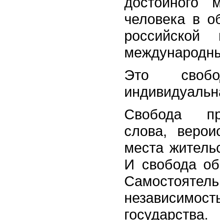
достойного 
человека в о
российской
международны
Это своб
индивидуальн
Свобода пре
слова, верои
места жительс
И свобода об
Самосто
независимо
государства.