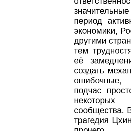
ответстве
значительны
период актив
экономики, Ро
другими стран
тем трудност
её замедлен
создать меха
ошибочные, 
подчас прос
некоторых 
сообщества. В
трагедия Цхи
прочего