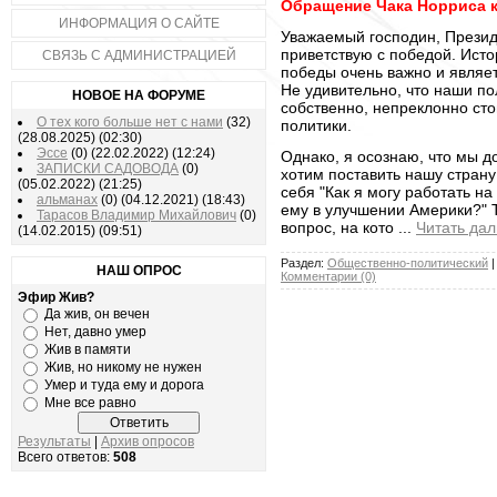
Обращение Чака Норриса к
ИНФОРМАЦИЯ О САЙТЕ
Уважаемый господин, Презид
приветствую с победой. Исто
СВЯЗЬ С АДМИНИСТРАЦИЕЙ
победы очень важно и являе
Не удивительно, что наши по
НОВОЕ НА ФОРУМЕ
собственно, непреклонно сто
О тех кого больше нет с нами
(32)
политики.
(28.08.2025)
(02:30)
Эссе
(0)
(22.02.2022)
(12:24)
Однако, я осознаю, что мы д
ЗАПИСКИ САДОВОДА
(0)
хотим поставить нашу страну
(05.02.2022)
(21:25)
себя "Как я могу работать н
альманах
(0)
(04.12.2021)
(18:43)
ему в улучшении Америки?" 
Тарасов Владимир Михайлович
(0)
вопрос, на кото
...
Читать да
(14.02.2015)
(09:51)
Раздел:
Общественно-политический
|
НАШ ОПРОС
Комментарии (0)
Эфир Жив?
Да жив, он вечен
Нет, давно умер
Жив в памяти
Жив, но никому не нужен
Умер и туда ему и дорога
Мне все равно
Результаты
|
Архив опросов
Всего ответов:
508