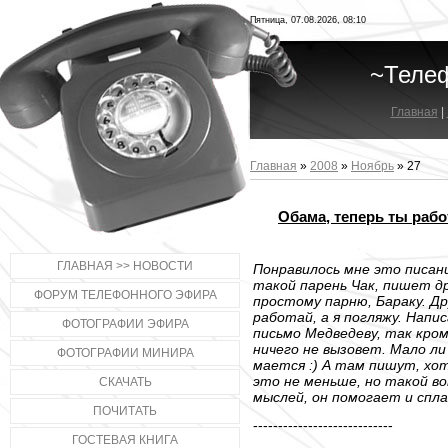
Пятница, 07.08.2026, 08:10
~Теле
Главная
|
Главная
»
2008
»
Ноябрь
»
27
Обама, теперь ты раб
ГЛАВНАЯ >> НОВОСТИ
Понравилось мне это писан
такой парень Чак, пишет д
ФОРУМ ТЕЛЕФОННОГО ЭФИРА
простому парню, Бараку. Др
работай, а я погляжу. Напи
ФОТОГРАФИИ ЭФИРА
письмо Медведеву, так кро
ничего не вызовет. Мало ли
ФОТОГРАФИИ МИНИРА
мается :) А там пишут, хо
это не меньше, но такой в
СКАЧАТЬ
мыслей, он помогает и спл
ПОЧИТАТЬ
----------------------------
ГОСТЕВАЯ КНИГА