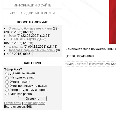
ИНФОРМАЦИЯ О САЙТЕ
СВЯЗЬ С АДМИНИСТРАЦИЕЙ
НОВОЕ НА ФОРУМЕ
О тех кого больше нет с нами
(32)
(28.08.2025)
(02:30)
Эссе
(0)
(22.02.2022)
(12:24)
ЗАПИСКИ САДОВОДА
(0)
(05.02.2022)
(21:25)
альманах
(0)
(04.12.2021)
(18:43)
Чемпионат мира по хоккею 2009. 
Тарасов Владимир Михайлович
(0)
(14.02.2015)
(09:51)
(картинка удачная)
НАШ ОПРОС
Раздел:
Спортивный
| Просмотров: 1055 | Да
Эфир Жив?
Да жив, он вечен
Нет, давно умер
Жив в памяти
Жив, но никому не нужен
Умер и туда ему и дорога
Мне все равно
Результаты
|
Архив опросов
Всего ответов:
508