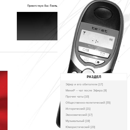
Приветствую Вас
Гость
РАЗДЕЛ
Эфир и его обитатели
[17]
МиниР -- чат после Эфира
[9]
Прочие чаты
[10]
Общественно-политический
[55]
Исторический
[21]
Экономический
[17]
Музыкальный
[19]
Юмористический
[23]