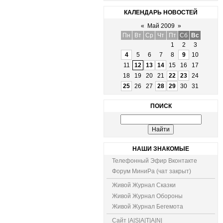
КАЛЕНДАРЬ НОВОСТЕЙ
«
Май 2009
»
Пн
Вт
Ср
Чт
Пт
Сб
Вс
1
2
3
4
5
6
7
8
9
10
11
12
13
14
15
16
17
18
19
20
21
22
23
24
25
26
27
28
29
30
31
ПОИСК
НАШИ ЗНАКОМЫЕ
Телефонный Эфир Вконтакте
Форум МиниРа (чат закрыт)
Живой Журнал Сказки
Живой Журнал Обороны
Живой Журнал Бегемота
Сайт |A|S|A|T|A|N|