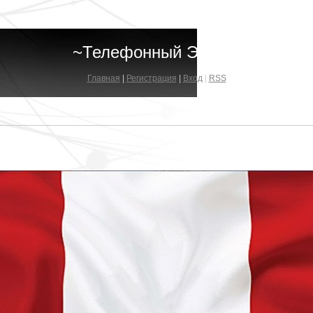
~Телефонный Эфир~
Главная
|
Регистрация
|
Вход
|
RSS