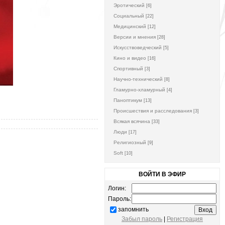
Эротический
[6]
Социальный
[22]
Медицинский
[12]
Версии и мнения
[28]
Искусствоведческий
[5]
Кино и видео
[16]
Спортивный
[3]
Научно-технический
[8]
Гламурно-хламурный
[4]
Паноптикум
[13]
Происшествия и расследования
[3]
Всякая всячина
[33]
Люди
[17]
Религиозный
[9]
Soft
[10]
ВОЙТИ В ЭФИР
Логин:
Пароль:
запомнить
Забыл пароль
|
Регистрация