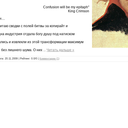
Confusion will be my epitaph"
King Crimson
...
читаю сводки с полей битвы за копирайт и
дна индустрия отдала богу душу под натиском
ись и извлекли из этой трансформации максимум
и без лишнего шума. О них
...
Читать дальше »
ата:
20.11.2009
| Рейтинг: 0.0/0 |
Комментарии (1)