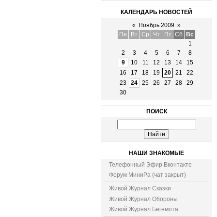
КАЛЕНДАРЬ НОВОСТЕЙ
«
Ноябрь 2009
»
Пн
Вт
Ср
Чт
Пт
Сб
Вс
1
2
3
4
5
6
7
8
9
10
11
12
13
14
15
16
17
18
19
20
21
22
23
24
25
26
27
28
29
30
ПОИСК
НАШИ ЗНАКОМЫЕ
Телефонный Эфир Вконтакте
Форум МиниРа (чат закрыт)
Живой Журнал Сказки
Живой Журнал Обороны
Живой Журнал Бегемота