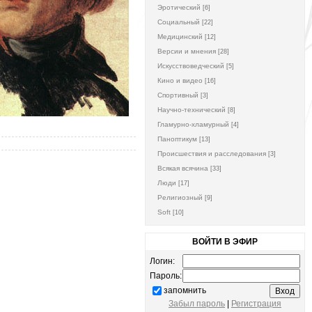
Эротический
[6]
Социальный
[22]
Медицинский
[12]
Версии и мнения
[28]
Искусствоведческий
[5]
Кино и видео
[16]
Спортивный
[3]
Научно-технический
[8]
Гламурно-хламурный
[4]
Паноптикум
[13]
Происшествия и расследования
[3]
Всякая всячина
[33]
Люди
[17]
Религиозный
[9]
Soft
[10]
ВОЙТИ В ЭФИР
Логин:
Пароль:
запомнить
Забыл пароль
|
Регистрация