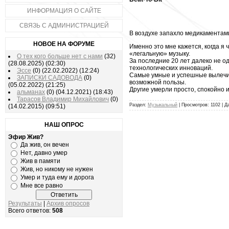
ИНФОРМАЦИЯ О САЙТЕ
СВЯЗЬ С АДМИНИСТРАЦИЕЙ
В воздухе запахло медикаментами.
НОВОЕ НА ФОРУМЕ
Именно это мне кажется, когда я 
«легальную» музыку.
О тех кого больше нет с нами
(32)
За последние 20 лет далеко не о
(28.08.2025)
(02:30)
технологических инноваций.
Эссе
(0)
(22.02.2022)
(12:24)
Самые умные и успешные вылечил
ЗАПИСКИ САДОВОДА
(0)
возможной пользы.
(05.02.2022)
(21:25)
Другие умерли просто, спокойно 
альманах
(0)
(04.12.2021)
(18:43)
Тарасов Владимир Михайлович
(0)
Раздел:
Музыкальный
| Просмотров: 1102 | Д
(14.02.2015)
(09:51)
НАШ ОПРОС
Эфир Жив?
Да жив, он вечен
Нет, давно умер
Жив в памяти
Жив, но никому не нужен
Умер и туда ему и дорога
Мне все равно
Результаты
|
Архив опросов
Всего ответов:
508