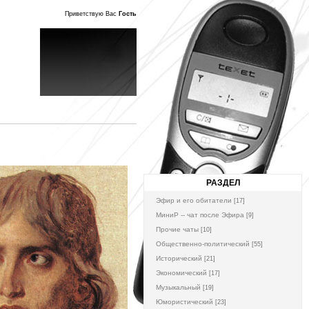
Приветствую Вас
Гость
РАЗДЕЛ
Эфир и его обитатели
[17]
МиниР -- чат после Эфира
[9]
Прочие чаты
[10]
Общественно-политический
[55]
Исторический
[21]
Экономический
[17]
Музыкальный
[19]
Юмористический
[23]