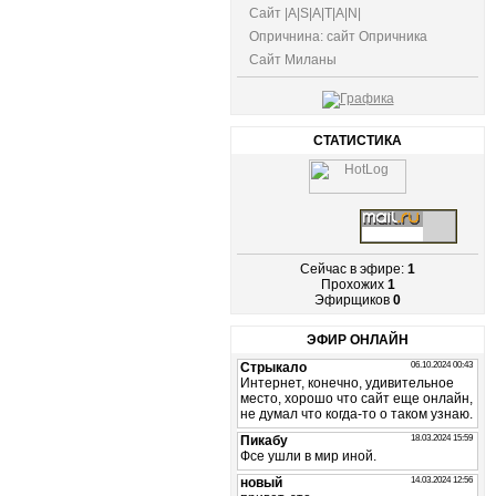
Сайт |A|S|A|T|A|N|
Опричнина: сайт Опричника
Сайт Миланы
СТАТИСТИКА
Сейчас в эфире:
1
Прохожих
1
Эфирщиков
0
ЭФИР ОНЛАЙН