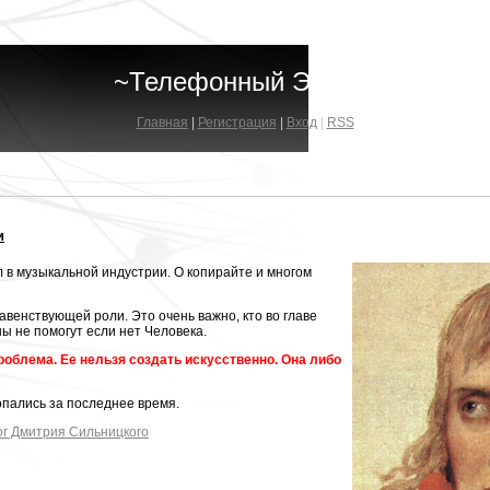
~Телефонный Эфир~
Главная
|
Регистрация
|
Вход
|
RSS
и
 в музыкальной индустрии. О копирайте и многом
авенствующей роли. Это очень важно, кто во главе
ны не помогут если нет Человека.
роблема. Ее нельзя создать искусственно. Она либо
опались за последнее время.
ог Дмитрия Сильницкого