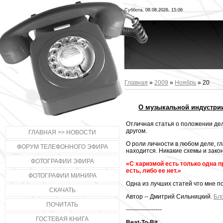
Суббота, 08.08.2026, 15:06
Главная
»
2009
»
Ноябрь
»
20
О музыкальной индустри
Отличная статья о положении дел
другом.
ГЛАВНАЯ >> НОВОСТИ
О роли личности в любом деле, гл
ФОРУМ ТЕЛЕФОННОГО ЭФИРА
находится. Никакие схемы и зако
ФОТОГРАФИИ ЭФИРА
«С харизмой есть только одна п
есть, либо ее нет.»
ФОТОГРАФИИ МИНИРА
Одна из лучших статей что мне п
СКАЧАТЬ
Автор -- Дмитрий Сильницкий.
Бл
ПОЧИТАТЬ
------------------
ГОСТЕВАЯ КНИГА
Beat-To-Bit