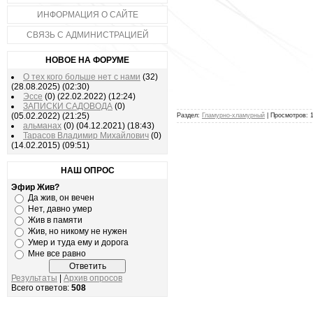
ИНФОРМАЦИЯ О САЙТЕ
СВЯЗЬ С АДМИНИСТРАЦИЕЙ
НОВОЕ НА ФОРУМЕ
О тех кого больше нет с нами
(32)
(28.08.2025)
(02:30)
Эссе
(0)
(22.02.2022)
(12:24)
ЗАПИСКИ САДОВОДА
(0)
(05.02.2022)
(21:25)
Раздел:
Гламурно-хламурный
| Просмотров: 1
альманах
(0)
(04.12.2021)
(18:43)
Тарасов Владимир Михайлович
(0)
(14.02.2015)
(09:51)
НАШ ОПРОС
Эфир Жив?
Да жив, он вечен
Нет, давно умер
Жив в памяти
Жив, но никому не нужен
Умер и туда ему и дорога
Мне все равно
Результаты
|
Архив опросов
Всего ответов:
508