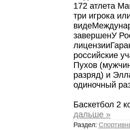
172 атлета Ма
три игрока ил
видеМеждунар
завершенУ Ро
лицензииГара
российские уч
Пухов (мужчи
разряд) и Эл
одиночный ра
Баскетбол 2 
дальше »
Раздел:
Спортивн