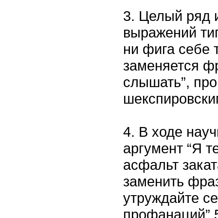
3. Целый ряд
выражений тип
ни фига себе 
заменяется фр
слышать”, про
шекспировски
4. В ходе науч
аргумент “Я т
асфальт закат
заменить фраз
утруждайте се
профанаций”.