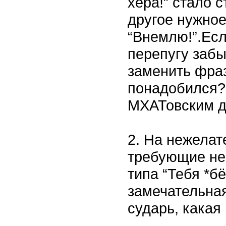
хера!” стало 
другое нужное
“Внемлю!”.Есл
перепугу заб
заменить фраз
понадобился?
МХАТовским д
2. На нежелат
требующие не
типа “Тебя *бё
замечательная
сударь, какая