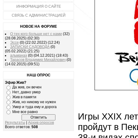
ИНФОРМАЦИЯ О САЙТЕ
СВЯЗЬ С АДМИНИСТРАЦИЕЙ
НОВОЕ НА ФОРУМЕ
О тех кого больше нет с нами
(32)
(28.08.2025)
(02:30)
Эссе
(0)
(22.02.2022)
(12:24)
ЗАПИСКИ САДОВОДА
(0)
(05.02.2022)
(21:25)
альманах
(0)
(04.12.2021)
(18:43)
Тарасов Владимир Михайлович
(0)
(14.02.2015)
(09:51)
НАШ ОПРОС
Эфир Жив?
Да жив, он вечен
Нет, давно умер
Жив в памяти
Жив, но никому не нужен
Умер и туда ему и дорога
Мне все равно
Игры XXIX ле
Результаты
|
Архив опросов
пройдут в Пек
Всего ответов:
508
38-и видах спо