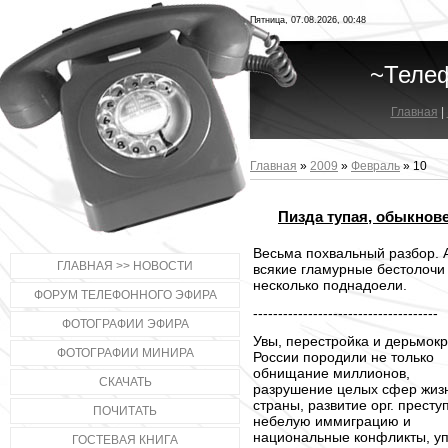
Пятница, 07.08.2026, 00:48
~Теле
Главная
|
Главная
»
2009
»
Февраль
»
10
Пизда тупая, обыкнов
Весьма похвальный разбор. 
ГЛАВНАЯ >> НОВОСТИ
всякие гламурные бестолочи
несколько поднадоели.
ФОРУМ ТЕЛЕФОННОГО ЭФИРА
-------------------------------------
ФОТОГРАФИИ ЭФИРА
Увы, перестройка и дерьмокр
ФОТОГРАФИИ МИНИРА
России породили не только
обнищание миллионов,
СКАЧАТЬ
разрушение целых сфер жиз
страны, развитие орг. престу
ПОЧИТАТЬ
небелую иммиграцию и
национальные конфликты, у
ГОСТЕВАЯ КНИГА