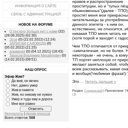
нравов и распространение
проституции, но и "тупых пёз
ИНФОРМАЦИЯ О САЙТЕ
обыкновенных"(далее - ТПО) 
СВЯЗЬ С АДМИНИСТРАЦИЕЙ
простят меня мои прекрасны
читательницы за употреблен
данного эпитета - к ним он,
НОВОЕ НА ФОРУМЕ
естественно, не относится, и
О тех кого больше нет с нами
(32)
никакая ТПО меня читать не 
(28.08.2025)
(02:30)
(хотя порой и заходят с гадо
Эссе
(0)
(22.02.2022)
(12:24)
ЗАПИСКИ САДОВОДА
(0)
Чем ТПО отличается от прек
(05.02.2022)
(21:25)
-симпатичная, но не более.
альманах
(0)
(04.12.2021)
(18:43)
некоторым - не очень, а кому
Тарасов Владимир Михайлович
(0)
(14.02.2015)
(09:51)
ТП портят неплохую от прир
желают заняться собой, что
всем рассказывать, какая она
НАШ ОПРОС
и вообще(!любимая фраза!):
Эфир Жив?
Да жив, он вечен
Это
...
Читать дальше »
Нет, давно умер
Жив в памяти
Раздел:
Социальный
| Просмотров: 74
(3)
Жив, но никому не нужен
Умер и туда ему и дорога
Мне все равно
Результаты
|
Архив опросов
Всего ответов:
508