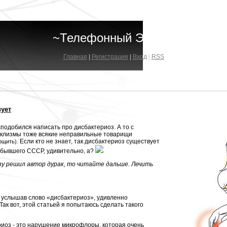
~Телефонный Эфир~
Главная
|
Регистрация
|
Вход
|
RSS
вует
сподобился написать про дисбактериоз. А то с
а клизмы тоже всякие неправильные товарищи
. Если кто не знает, так дисбактериоз существует
орщить)
х бывшего СССР, удивительно, а?
азу решил автор дурак, то читайте дальше. Лечить
.
, услышав слово «дисбактериоз», удивленно
Так вот, этой статьей я попытаюсь сделать такого
ериоз - это нарушение микрофлоры, которая очень