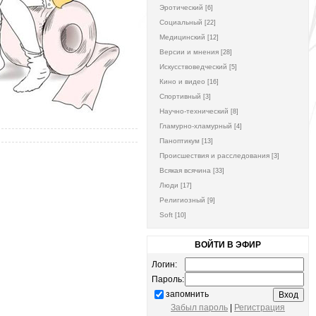
Эротический
[6]
Социальный
[22]
Медицинский
[12]
Версии и мнения
[28]
Искусствоведческий
[5]
Кино и видео
[16]
Спортивный
[3]
Научно-технический
[8]
Гламурно-хламурный
[4]
Паноптикум
[13]
Происшествия и расследования
[3]
Всякая всячина
[33]
Люди
[17]
Религиозный
[9]
Soft
[10]
ВОЙТИ В ЭФИР
Логин:
Пароль:
запомнить
Забыл пароль
|
Регистрация