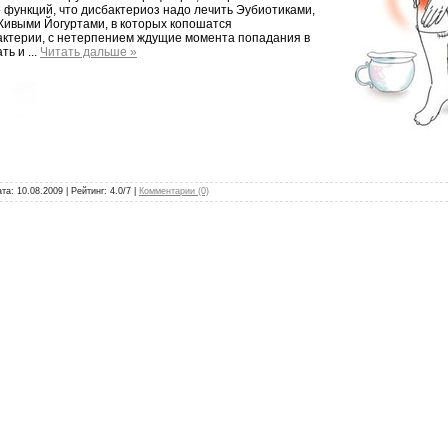
 функций, что дисбактериоз надо лечить Эубиотиками,
ивыми Йогуртами, в которых копошатся
ктерии, с нетерпением ждущие момента попадания в
ать и
...
Читать дальше »
ата:
10.08.2009
| Рейтинг: 4.0/7 |
Комментарии (0)