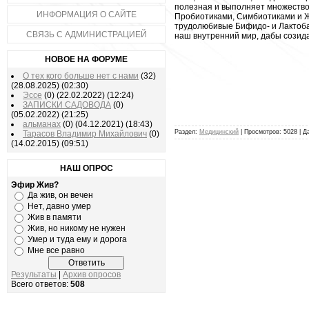
полезная и выполняет множество
ИНФОРМАЦИЯ О САЙТЕ
Пробиотиками, Симбиотиками и Ж
трудолюбивые Бифидо- и Лактоба
СВЯЗЬ С АДМИНИСТРАЦИЕЙ
наш внутренний мир, дабы созид
НОВОЕ НА ФОРУМЕ
О тех кого больше нет с нами
(32)
(28.08.2025)
(02:30)
Эссе
(0)
(22.02.2022)
(12:24)
ЗАПИСКИ САДОВОДА
(0)
(05.02.2022)
(21:25)
альманах
(0)
(04.12.2021)
(18:43)
Раздел:
Медицинский
| Просмотров: 5028 | Д
Тарасов Владимир Михайлович
(0)
(14.02.2015)
(09:51)
НАШ ОПРОС
Эфир Жив?
Да жив, он вечен
Нет, давно умер
Жив в памяти
Жив, но никому не нужен
Умер и туда ему и дорога
Мне все равно
Результаты
|
Архив опросов
Всего ответов:
508