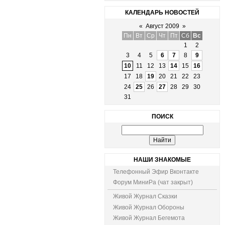
КАЛЕНДАРЬ НОВОСТЕЙ
«
Август 2009
»
Пн
Вт
Ср
Чт
Пт
Сб
Вс
1
2
3
4
5
6
7
8
9
10
11
12
13
14
15
16
17
18
19
20
21
22
23
24
25
26
27
28
29
30
31
ПОИСК
НАШИ ЗНАКОМЫЕ
Телефонный Эфир Вконтакте
Форум МиниРа (чат закрыт)
Живой Журнал Сказки
Живой Журнал Обороны
Живой Журнал Бегемота