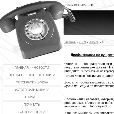
Суббота, 08.08.2026, 15:19
Главная
»
2009
»
Август
»
10
Дисбактериоза не сущест
Отрадно, что нашелся человек и 
йогуртами этими уже достали. Н
ГЛАВНАЯ >> НОВОСТИ
нападают.. :)
(тут главное не переб
ФОРУМ ТЕЛЕФОННОГО ЭФИРА
только лишь в России, да страна
ФОТОГРАФИИ ЭФИРА
Если кто прочёл заголовок и ср
нужно причину, а не последствия
ФОТОГРАФИИ МИНИРА
---------------------------
СКАЧАТЬ
Сложно найти человека, который
переспросит: «А что это такое?». 
ПОЧИТАТЬ
человека из вас. Попробуем?
ГОСТЕВАЯ КНИГА
Итак, все мы знаем, что дисбакт