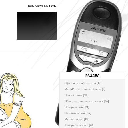
Приветствую Вас
Гость
РАЗДЕЛ
Эфир и его обитатели
[17]
МиниР -- чат после Эфира
[9]
Прочие чаты
[10]
Общественно-политический
[55]
Исторический
[21]
Экономический
[17]
Музыкальный
[19]
Юмористический
[23]