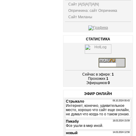
Сайт |A|S|A|T|A|N|
Опричнина: сайт Опричника
Сайт Миланы
СТАТИСТИКА
Сейчас в эфире:
1
Прохожих
1
Эфирщиков
0
ЭФИР ОНЛАЙН