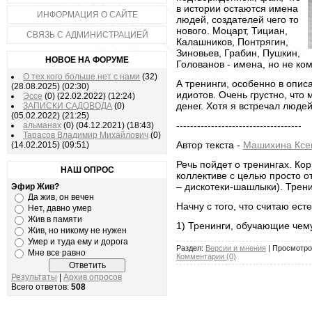
в истории остаются имена
ИНФОРМАЦИЯ О САЙТЕ
людей, создателей чего то
нового. Моцарт, Тициан,
СВЯЗЬ С АДМИНИСТРАЦИЕЙ
Калашников, Понтрягин,
Зиновьев, Грабин, Пушкин,
НОВОЕ НА ФОРУМЕ
Голованов - имена, но не ко
О тех кого больше нет с нами
(32)
А тренинги, особенно в опис
(28.08.2025)
(02:30)
идиотов. Очень грустно, что
Эссе
(0)
(22.02.2022)
(12:24)
денег. Хотя я встречал людей
ЗАПИСКИ САДОВОДА
(0)
(05.02.2022)
(21:25)
------------------------------------
альманах
(0)
(04.12.2021)
(18:43)
Тарасов Владимир Михайлович
(0)
Автор текста -
Машихина Ксе
(14.02.2015)
(09:51)
Речь пойдет о тренингах. Ко
НАШ ОПРОС
коллективе с целью просто о
– дискотеки-шашлыки). Трени
Эфир Жив?
Да жив, он вечен
Начну с того, что считаю ес
Нет, давно умер
Жив в памяти
1) Тренинги, обучающие чему
Жив, но никому не нужен
Умер и туда ему и дорога
Раздел:
Версии и мнения
| Просмотров
Мне все равно
Комментарии (0)
Результаты
|
Архив опросов
Всего ответов:
508