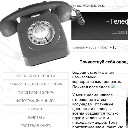
Пятница, 07.08.2026, 16:32
~Теле
Главная
|
Главная
»
2009
»
Март
»
15
Почувствуй себя ово
Бодрая статейка о так
ГЛАВНАЯ >> НОВОСТИ
называемых
корпоративных тренингах.
ФОРУМ ТЕЛЕФОННОГО ЭФИРА
Почитал посмеялся
ФОТОГРАФИИ ЭФИРА
У меня насмешливое
отношение к этим
ФОТОГРАФИИ МИНИРА
клоунадам. Истинные
ценности и шедевры
СКАЧАТЬ
всегда создаются только
ПОЧИТАТЬ
одним человеком и
никогда командой. Тому
ГОСТЕВАЯ КНИГА
подтверждением, факт, что