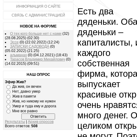
ИНФОРМАЦИЯ О САЙТЕ
Есть два
СВЯЗЬ С АДМИНИСТРАЦИЕЙ
дяденьки. Об
НОВОЕ НА ФОРУМЕ
дяденьки –
О тех кого больше нет с нами
(32)
(28.08.2025)
(02:30)
капиталисты, 
Эссе
(0)
(22.02.2022)
(12:24)
ЗАПИСКИ САДОВОДА
(0)
каждого
(05.02.2022)
(21:25)
альманах
(0)
(04.12.2021)
(18:43)
Тарасов Владимир Михайлович
(0)
собственная
(14.02.2015)
(09:51)
фирма, котор
НАШ ОПРОС
выпускает
Эфир Жив?
Да жив, он вечен
Нет, давно умер
красивые откр
Жив в памяти
Жив, но никому не нужен
очень нравятс
Умер и туда ему и дорога
Мне все равно
много денег. 
Результаты
|
Архив опросов
целиком откры
Всего ответов:
508
не могут. Поэ