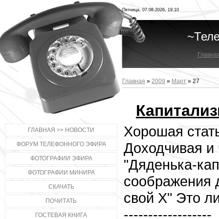
Пятница, 07.08.2026, 19:10
~Тел
Главна
Главная
»
2009
»
Март
»
27
Капитализ
Хорошая стат
ГЛАВНАЯ >> НОВОСТИ
Доходчивая и 
ФОРУМ ТЕЛЕФОННОГО ЭФИРА
ФОТОГРАФИИ ЭФИРА
"Дяденька-кап
ФОТОГРАФИИ МИНИРА
соображения д
СКАЧАТЬ
свой Х" Это л
ПОЧИТАТЬ
------------------
ГОСТЕВАЯ КНИГА