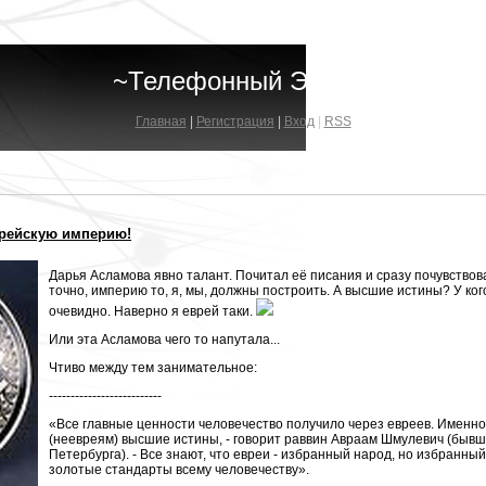
~Телефонный Эфир~
Главная
|
Регистрация
|
Вход
|
RSS
рейскую империю!
Дарья Асламова явно талант. Почитал её писания и сразу почувствова
точно, империю то, я, мы, должны построить. А высшие истины? У кого
очевидно. Наверно я еврей таки.
Или эта Асламова чего то напутала...
Чтиво между тем занимательное:
--------------------------
«Все главные ценности человечество получило через евреев. Именно 
(неевреям) высшие истины, - говорит раввин Авраам Шмулевич (бывш
Петербурга). - Все знают, что евреи - избранный народ, но избранный
золотые стандарты всему человечеству».