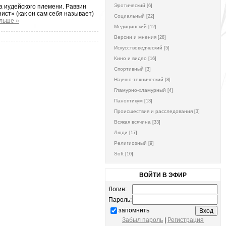
Эротический
ша иудейского племени. Раввин
[6]
ист» (как он сам себя называет)
Социальный
[22]
льше »
Медицинский
[12]
Версии и мнения
[28]
Искусствоведческий
[5]
Кино и видео
[16]
Спортивный
[3]
Научно-технический
[8]
Гламурно-хламурный
[4]
Паноптикум
[13]
Происшествия и расследования
[3]
Всякая всячина
[33]
Люди
[17]
Религиозный
[9]
Soft
[10]
ВОЙТИ В ЭФИР
Логин:
Пароль:
запомнить
Забыл пароль
|
Регистрация