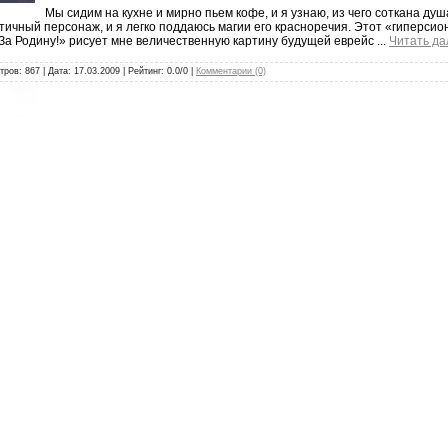
Мы сидим на кухне и мирно пьем кофе, и я узнаю, из чего соткана ду
ичный персонаж, и я легко поддаюсь магии его красноречия. Этот «гиперсион
За Родину!» рисует мне величественную картину будущей еврейс
...
Читать да
тров: 867 | Дата:
17.03.2009
| Рейтинг: 0.0/0 |
Комментарии (0)