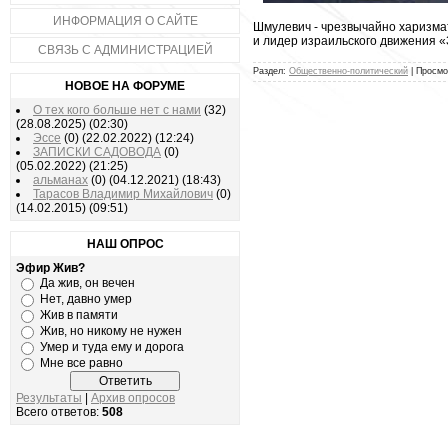
ИНФОРМАЦИЯ О САЙТЕ
Шмулевич - чрезвычайно харизмат
и лидер израильского движения «
СВЯЗЬ С АДМИНИСТРАЦИЕЙ
Раздел:
Общественно-политический
| Просмо
НОВОЕ НА ФОРУМЕ
О тех кого больше нет с нами
(32)
(28.08.2025)
(02:30)
Эссе
(0)
(22.02.2022)
(12:24)
ЗАПИСКИ САДОВОДА
(0)
(05.02.2022)
(21:25)
альманах
(0)
(04.12.2021)
(18:43)
Тарасов Владимир Михайлович
(0)
(14.02.2015)
(09:51)
НАШ ОПРОС
Эфир Жив?
Да жив, он вечен
Нет, давно умер
Жив в памяти
Жив, но никому не нужен
Умер и туда ему и дорога
Мне все равно
Результаты
|
Архив опросов
Всего ответов:
508