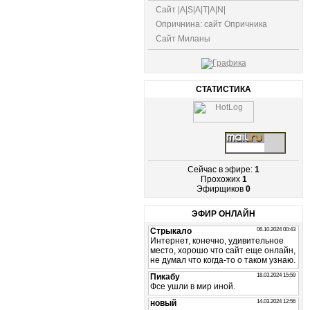
Сайт |A|S|A|T|A|N|
Опричнина: сайт Опричника
Сайт Миланы
СТАТИСТИКА
Сейчас в эфире:
1
Прохожих
1
Эфирщиков
0
ЭФИР ОНЛАЙН