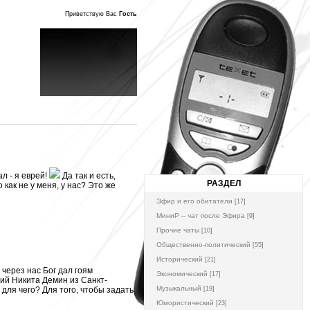
Приветствую Вас
Гость
л - я еврей!
Да так и есть,
РАЗДЕЛ
 как не у меня, у нас? Это же
Эфир и его обитатели
[17]
МиниР -- чат после Эфира
[9]
Прочие чаты
[10]
Общественно-политический
[55]
Исторический
[21]
через нас Бог дал гоям
Экономический
[17]
ий Никита Демин из Санкт-
Музыкальный
 для чего? Для того, чтобы задать
[19]
Юмористический
[23]