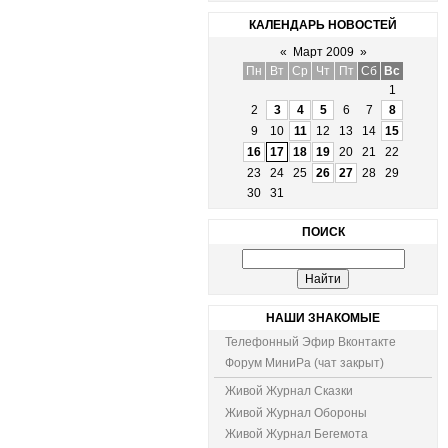
КАЛЕНДАРЬ НОВОСТЕЙ
«
Март 2009
»
Пн
Вт
Ср
Чт
Пт
Сб
Вс
1
2
3
4
5
6
7
8
9
10
11
12
13
14
15
16
17
18
19
20
21
22
23
24
25
26
27
28
29
30
31
ПОИСК
НАШИ ЗНАКОМЫЕ
Телефонный Эфир Вконтакте
Форум МиниРа (чат закрыт)
Живой Журнал Сказки
Живой Журнал Обороны
Живой Журнал Бегемота