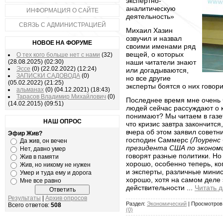
экспертно-
аналитическую
ИНФОРМАЦИЯ О САЙТЕ
деятельность»
СВЯЗЬ С АДМИНИСТРАЦИЕЙ
Михаил Хазин
озвучил и назвал
НОВОЕ НА ФОРУМЕ
своими именами ряд
вещей, о которых
О тех кого больше нет с нами
(32)
(28.08.2025)
(02:30)
наши читатели знают
Эссе
(0)
(22.02.2022)
(12:24)
или догадываются,
ЗАПИСКИ САДОВОДА
(0)
но все другие
(05.02.2022)
(21:25)
эксперты боятся о них говори
альманах
(0)
(04.12.2021)
(18:43)
Тарасов Владимир Михайлович
(0)
Последнее время мне очень 
(14.02.2015)
(09:51)
людей сейчас рассуждают о к
понимают? Мы читаем в газет
НАШ ОПРОС
что кризис завтра закончится,
вчера об этом заявил совет
Эфир Жив?
господин Саммерс
(Лоуренс
Да жив, он вечен
президента США по экономи
Нет, давно умер
говорят разные политики. Но 
Жив в памяти
хорошо, особенно теперь, ког
Жив, но никому не нужен
и эксперты, различные минист
Умер и туда ему и дорога
хорошо, хотя на самом деле 
Мне все равно
действительности
...
Читать 
Результаты
|
Архив опросов
Раздел:
Экономический
| Просмотров:
Всего ответов:
508
(0)