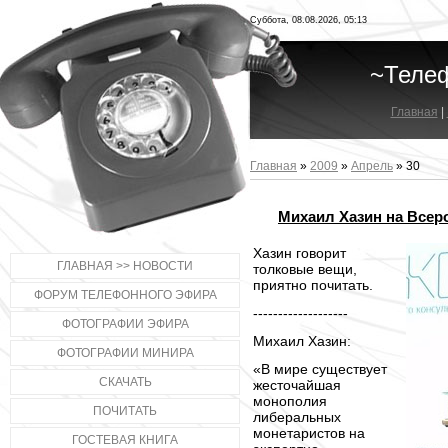
Суббота, 08.08.2026, 05:13
~Теле
Главная
|
Главная
»
2009
»
Апрель
»
30
Михаил Хазин на Всер
Хазин говорит
ГЛАВНАЯ >> НОВОСТИ
толковые вещи,
приятно почитать.
ФОРУМ ТЕЛЕФОННОГО ЭФИРА
-------------------
ФОТОГРАФИИ ЭФИРА
Михаил Хазин:
ФОТОГРАФИИ МИНИРА
«В мире существует
СКАЧАТЬ
жесточайшая
монополия
ПОЧИТАТЬ
либеральных
монетаристов на
ГОСТЕВАЯ КНИГА